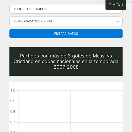
PHP: 8.2.31 | MySQL: 8.0.43
Saltar
☰ MENÚ
al
contenido
FILTRAR DATOS
Partidos con más de 3 goles de Messi vs
Cristiano en copas nacionales en la temporada
2007-2008