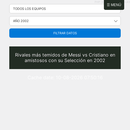
PHP: 8.2.31 | MySQL: 8.0.43
Saltar
☰ MENÚ
al
contenido
FILTRAR DATOS
Rivales más temidos de Messi vs Cristiano en
amistosos con su Selección en 2002
Cache date: 10-08-2026 07:50:16