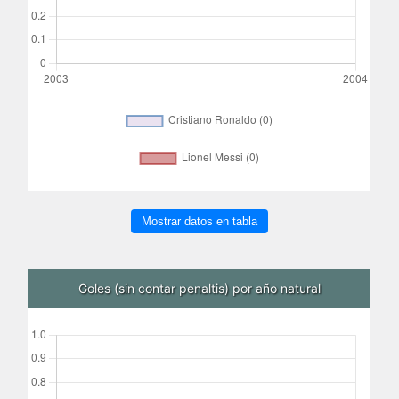
Mostrar datos en tabla
Goles (sin contar penaltis) por año natural