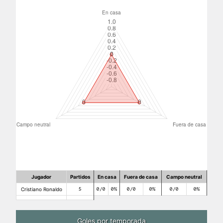
Jugador
Partidos
En casa
Fuera de casa
Campo neutral
Cristiano Ronaldo
5
0/0
0%
0/0
0%
0/0
0%
Goles por temporada