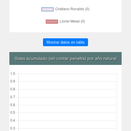
Mostrar datos en tabla
Goles acumulado (sin contar penaltis) por año natural