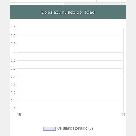
Goles acumulado por edad