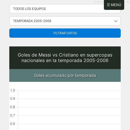
PHP: 8.2.31 | MySQL: 8.0.43
Saltar
☰ MENÚ
al
contenido
FILTRAR DATOS
Goles de Messi vs Cristiano en supercopas
nacionales en la temporada 2005-2006
Goles acumulado por temporada