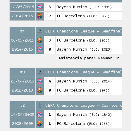
12/05/2015
3
Bayern Munich
(ELO: 1991)
2014/2015
2
FC Barcelona
(ELO: 2085)
#4
UEFA Champions League – Semifinales 
06/05/2015
3
FC Barcelona
(ELO: 2065)
2014/2015
0
Bayern Munich
(ELO: 2023)
Asistencia para:
Neymar Jr.
#3
UEFA Champions League – Semifinales 
23/04/2013
4
Bayern Munich
(ELO: 2014)
2012/2013
0
FC Barcelona
(ELO: 2076)
#2
UEFA Champions League – Cuartos de f
14/04/2009
1
Bayern Munich
(ELO: 1842)
2008/2009
1
FC Barcelona
(ELO: 1966)