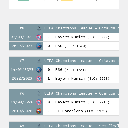
#8
UEFA Champions League – Octavos de f
08/03/2023
2
Bayern Munich
(ELO: 2000)
2022/2023
0
PSG
(ELO: 1870)
#7
UEFA Champions League – Octavos de f
14/02/2023
0
PSG
(ELO: 1861)
2022/2023
1
Bayern Munich
(ELO: 2003)
#6
UEFA Champions League – Cuartos de f
14/08/2020
8
Bayern Munich
(ELO: 2015)
2019/2020
2
FC Barcelona
(ELO: 1971)
#5
UEFA Champions League – Semifinales 