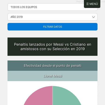
PHP: 8.2.31 | MySQL: 8.0.43
Saltar
☰ MENÚ
al
contenido
FILTRAR DATOS
Penaltis lanzados por Messi vs Cristiano en
amistosos con su Selección en 2019
Efectividad desde el punto de penalti
Lionel Messi