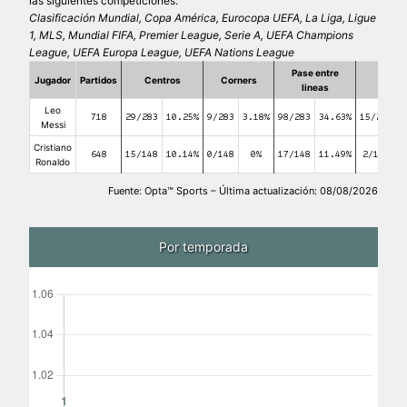
las siguientes competiciones:
Clasificación Mundial, Copa América, Eurocopa UEFA, La Liga, Ligue
1, MLS, Mundial FIFA, Premier League, Serie A, UEFA Champions
League, UEFA Europa League, UEFA Nations League
Pase entre
Jugador
Partidos
Centros
Corners
Falta
lineas
Leo
718
29/283
10.25%
9/283
3.18%
98/283
34.63%
15/283
Messi
Cristiano
648
15/148
10.14%
0/148
0%
17/148
11.49%
2/148
1
Ronaldo
Fuente: Opta™ Sports – Última actualización: 08/08/2026
Por temporada