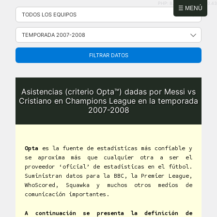
PHP: 8.2.31 | MySQL: 8.0.43
Saltar
☰ MENÚ
al
contenido
FILTRAR DATOS
Asistencias (criterio Opta™) dadas por Messi vs
Cristiano en Champions League en la temporada
2007-2008
Opta
es la fuente de estadísticas más confiable y
se aproxima más que cualquier otra a ser el
proveedor ‘oficial’ de estadísticas en el fútbol.
Suministran datos para la BBC, la Premier League,
WhoScored, Squawka y muchos otros medios de
comunicación importantes.
A continuación se presenta la definición de