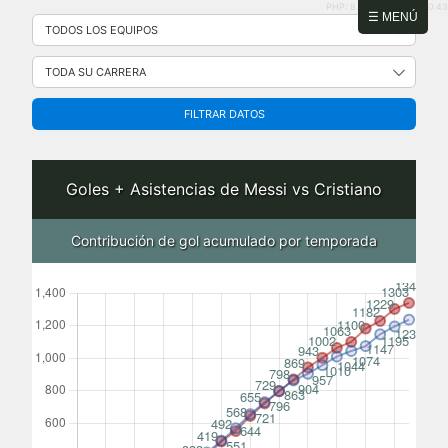
PHP: 8.2.31 | MySQL: 8.0.43
Saltar
☰ MENÚ
al
contenido
FILTRAR DATOS
Goles + Asistencias de Messi vs Cristiano
Contribución de gol acumulado por temporada