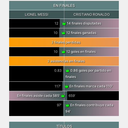
EN FINALES
LIONEL MESSI
CRISTIANO RONALDO
12
14 finales disputadas
10
12 finales ganadas
2 finales perdidas
10
12 goles en finales
2 asistencias en finales
0.83
0.86 goles por partido en
finales
117′
En finales marca cada 110′
En finales asiste cada 585′
659′
97′
En finales contribuye cada
94′
TÍTULOS