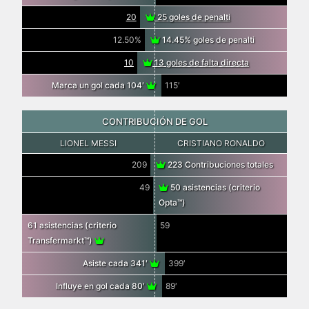
20
25 goles de penalti
12.50%
14.45% goles de penalti
10
13 goles de falta directa
Marca un gol cada 104′
115′
CONTRIBUCIÓN DE GOL
LIONEL MESSI
CRISTIANO RONALDO
209
223 Contribuciones totales
49
50 asistencias (criterio
Opta™)
61 asistencias (criterio
59
Transfermarkt™)
Asiste cada 341′
399′
Influye en gol cada 80′
89′