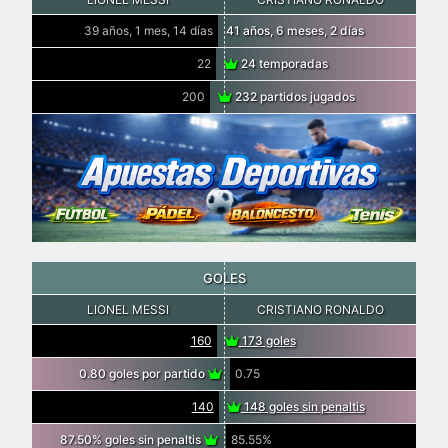
39 años, 1 mes, 14 días
41 años, 6 meses, 2 días
22
24 temporadas
200
232 partidos jugados
GOLES
LIONEL MESSI
CRISTIANO RONALDO
160
173 goles
0.80 goles por partido
0.75
140
148 goles sin penaltis
87.50% goles sin penaltis
85.55%