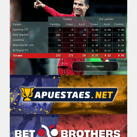
Totales
Por partido
Equipo
Partidos
Goles
Asist.
Goles
Asist.
Contrib.
Sporting CP
3
0
0
0.00
0.00
0.00
Real Madrid
109
113
30
1.04
0.28
1.31
Juventus
23
14
4
0.61
0.17
0.78
Manchester Utd
70
25
13
0.36
0.19
0.54
Al-Nassr FC
27
21
3
0.78
0.11
0.89
Totales
232
173
50
0.75
0.22
0.96
Ver resumen