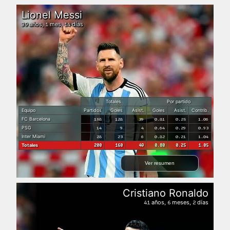
Lionel Messi
años,
mes,
días
39
1
14
Totales
Por partido
Equipo
Partidos
Goles
Asist.
Goles
Asist.
Contrib.
FC Barcelona
158
128
39
0.81
0.25
1.06
PSG
14
9
4
0.64
0.29
0.93
Inter Miami
28
23
6
0.82
0.21
1.04
Totales
200
160
49
0.80
0.25
1.05
Ver resumen
Cristiano Ronaldo
años,
meses,
días
41
6
2