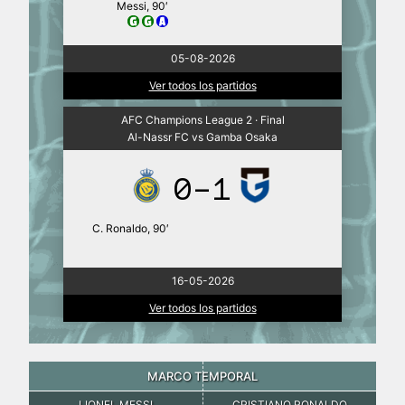
Messi, 90′
05-08-2026
Ver todos los partidos
AFC Champions League 2 · Final
Al-Nassr FC vs Gamba Osaka
0-1
C. Ronaldo, 90′
16-05-2026
Ver todos los partidos
MARCO TEMPORAL
LIONEL MESSI
CRISTIANO RONALDO