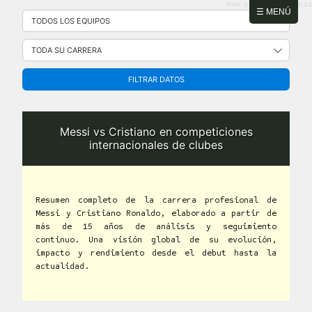
PHP: 8.2.31 | MySQL: 8.0.43
Saltar
☰ MENÚ
al
contenido
FILTRAR DATOS
Messi vs Cristiano en competiciones
internacionales de clubes
Resumen completo de la carrera profesional de
Messi y Cristiano Ronaldo, elaborado a partir de
más de 15 años de análisis y seguimiento
continuo. Una visión global de su evolución,
impacto y rendimiento desde el debut hasta la
actualidad.