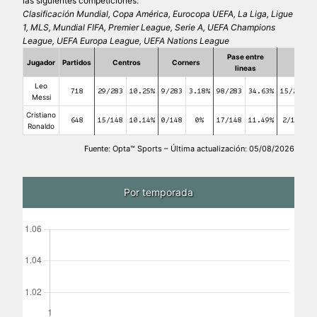
las siguientes competiciones:
Clasificación Mundial, Copa América, Eurocopa UEFA, La Liga, Ligue
1, MLS, Mundial FIFA, Premier League, Serie A, UEFA Champions
League, UEFA Europa League, UEFA Nations League
Pase entre
Jugador
Partidos
Centros
Corners
Falta
lineas
Leo
718
29/283
10.25%
9/283
3.18%
98/283
34.63%
15/283
Messi
Cristiano
648
15/148
10.14%
0/148
0%
17/148
11.49%
2/148
1
Ronaldo
Fuente: Opta™ Sports – Última actualización: 05/08/2026
Por temporada