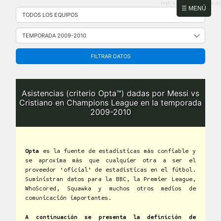
PHP: 8.2.31 | MySQL: 8.0.43
Saltar
☰ MENÚ
al
contenido
FILTRAR DATOS
Asistencias (criterio Opta™) dadas por Messi vs
Cristiano en Champions League en la temporada
2009-2010
Opta
es la fuente de estadísticas más confiable y
se aproxima más que cualquier otra a ser el
proveedor ‘oficial’ de estadísticas en el fútbol.
Suministran datos para la BBC, la Premier League,
WhoScored, Squawka y muchos otros medios de
comunicación importantes.
A continuación se presenta la definición de