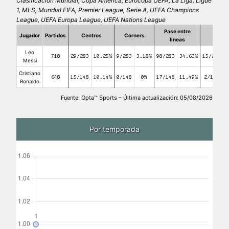
Clasificación Mundial, Copa América, Eurocopa UEFA, La Liga, Ligue
1, MLS, Mundial FIFA, Premier League, Serie A, UEFA Champions
League, UEFA Europa League, UEFA Nations League
Pase entre
Jugador
Partidos
Centros
Corners
Falta
lineas
Leo
718
29/283
10.25%
9/283
3.18%
98/283
34.63%
15/283
Messi
Cristiano
648
15/148
10.14%
0/148
0%
17/148
11.49%
2/148
1
Ronaldo
Fuente: Opta™ Sports – Última actualización: 05/08/2026
Por temporada