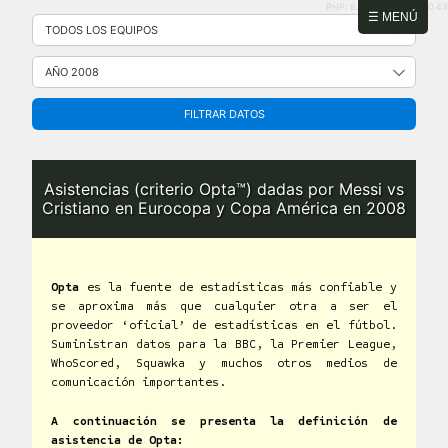
PHP: 8.2.31 | MySQL: 8.0.43
Saltar
☰ MENÚ
al
contenido
FILTRAR DATOS
Asistencias (criterio Opta™) dadas por Messi vs
Cristiano en Eurocopa y Copa América en 2008
Opta
es la fuente de estadísticas más confiable y
se aproxima más que cualquier otra a ser el
proveedor ‘oficial’ de estadísticas en el fútbol.
Suministran datos para la BBC, la Premier League,
WhoScored, Squawka y muchos otros medios de
comunicación importantes.
A continuación se presenta la definición de
asistencia de Opta: