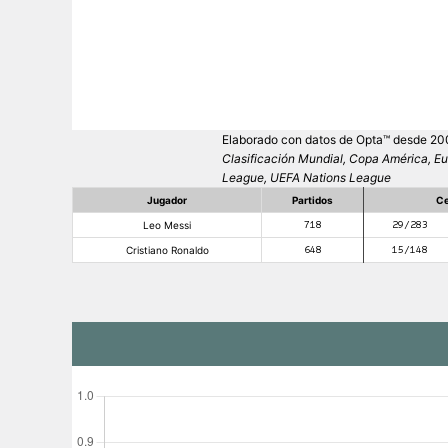
Elaborado con datos de Opta™ desde 2009
Clasificación Mundial, Copa América, E
League, UEFA Nations League
Jugador
Partidos
Ce
Leo Messi
718
29/283
Cristiano Ronaldo
648
15/148