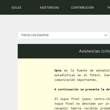
Saltar
GOLES
ASISTENCIAS
CONTRIBUCIÓN
P
al
contenido
Asistencias (cri
Opta
es la fuente de estadísti
estadísticas en el fútbol. Sum
comunicación importantes.
A continuación se presenta la de
El toque final (pase, centro-c
toque final es desviado por un
receptor habría recibido prob