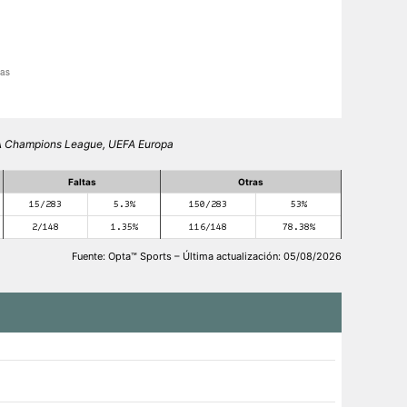
EFA Champions League, UEFA Europa
Faltas
Otras
15/283
5.3%
150/283
53%
2/148
1.35%
116/148
78.38%
Fuente: Opta™ Sports – Última actualización: 05/08/2026