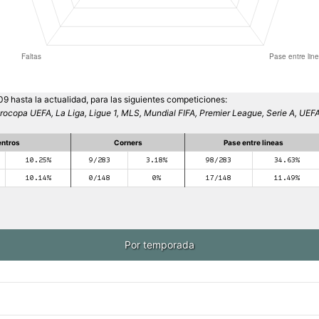
 hasta la actualidad, para las siguientes competiciones:
urocopa UEFA, La Liga, Ligue 1, MLS, Mundial FIFA, Premier League, Serie A, U
ntros
Corners
Pase entre lineas
10.25%
9/283
3.18%
98/283
34.63%
10.14%
0/148
0%
17/148
11.49%
Por temporada