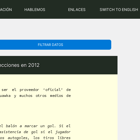
PHP: 8.2.31 | MySQL: 8.0.43
RACIÓN
HABLEMOS
ENLACES
SWITCH TO ENGLISH
FILTRAR DATOS
lecciones en 2012
ser el proveedor ‘oficial’ de
quawka y muchos otros medios de
el balón a marcar un gol. Si el
asistencia de gol si el jugador
os autogoles, los tiros libres