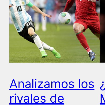
Analizamos los
rivales de