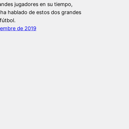
ndes jugadores en su tiempo,
ha hablado de estos dos grandes
fútbol.
iembre de 2019