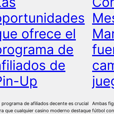
Las
Co
oportunidades
Mes
que ofrece el
Ma
programa de
fue
afiliados de
ca
Pin-Up
jue
 programa de afiliados decente es crucial
Ambas fig
ra que cualquier casino moderno destaque
fútbol co