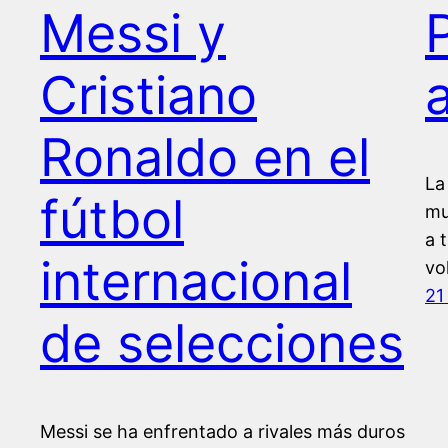
Messi y
Cristiano
Ronaldo en el
La
fútbol
mu
a 
internacional
vo
21
de selecciones
Messi se ha enfrentado a rivales más duros