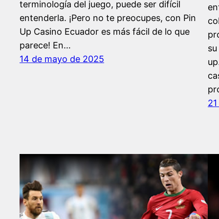
terminología del juego, puede ser difícil
en
entenderla. ¡Pero no te preocupes, con Pin
co
Up Casino Ecuador es más fácil de lo que
pr
parece! En…
su
14 de mayo de 2025
up
ca
pr
21