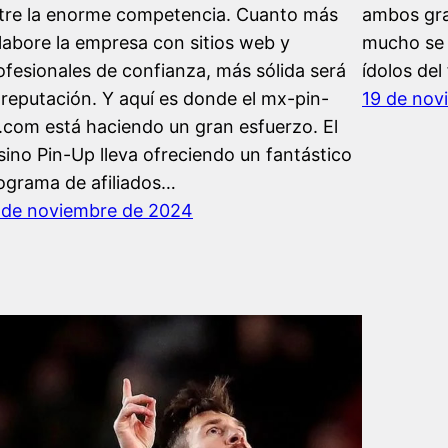
tre la enorme competencia. Cuanto más
ambos gra
labore la empresa con sitios web y
mucho se 
ofesionales de confianza, más sólida será
ídolos del 
 reputación. Y aquí es donde el mx-pin-
19 de nov
.com está haciendo un gran esfuerzo. El
sino Pin-Up lleva ofreciendo un fantástico
ograma de afiliados…
 de noviembre de 2024