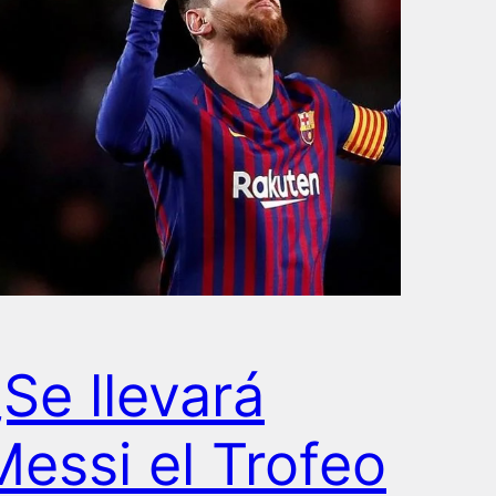
¿Se llevará
Messi el Trofeo