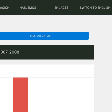
PHP: 8.2.31 | MySQL: 8.0.43
RACIÓN
HABLEMOS
ENLACES
SWITCH TO ENGLISH
FILTRAR DATOS
 2007-2008