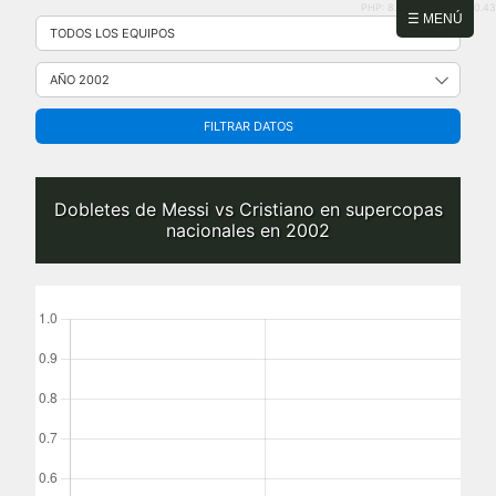
PHP: 8.2.31 | MySQL: 8.0.43
Saltar
☰ MENÚ
al
contenido
FILTRAR DATOS
Dobletes de Messi vs Cristiano en supercopas
nacionales en 2002