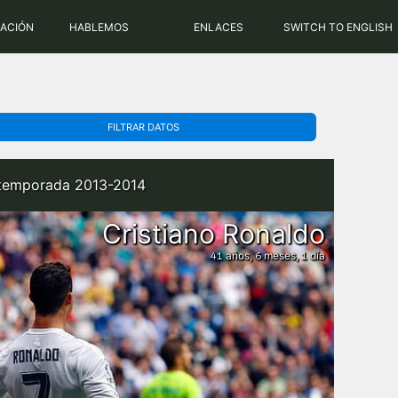
PHP: 8.2.31 | MySQL: 8.0.43
RACIÓN
HABLEMOS
ENLACES
SWITCH TO ENGLISH
FILTRAR DATOS
a temporada 2013-2014
Cristiano Ronaldo
años,
meses,
día
41
6
1