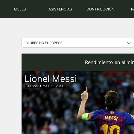
Saltar
GOLES
ASISTENCIAS
CONTRIBUCIÓN
P
al
contenido
Rendimiento en elimi
Lionel Messi
años,
mes,
días
39
1
13