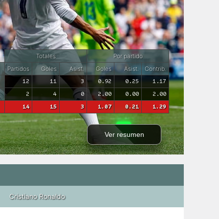
Totales
Por partido
Partidos
Goles
Asist.
Goles
Asist.
Contrib.
12
11
3
0.92
0.25
1.17
2
4
0
2.00
0.00
2.00
14
15
3
1.07
0.21
1.29
Ver resumen
Cristiano Ronaldo