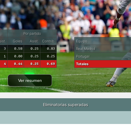
Por partido
ist.
Goles
Asist.
Contrib.
Equipo
3
0.58
0.25
0.83
Real Madrid
1
0.00
0.25
0.25
Portugal
4
0.44
0.25
0.69
Totales
Ver resumen
Eliminatorias superadas