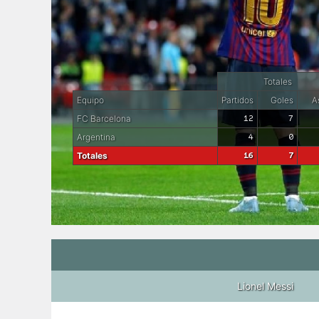
Totales
Equipo
Partidos
Goles
As
FC Barcelona
12
7
Argentina
4
0
Totales
16
7
Lionel Messi