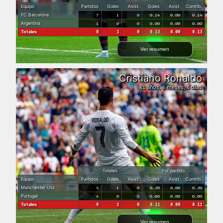
Equipo
Partidos
Goles
Asist.
Goles
Asist.
Contrib.
FC Barcelona
7
1
0
0.14
0.00
0.14
Argentina
1
0
0
0.00
0.00
0.00
Totales
8
1
0
0.13
0.00
0.13
Ver resumen
Cristiano Ronaldo
años,
meses,
días
41
6
4
Totales
Por partido
Equipo
Partidos
Goles
Asist.
Goles
Asist.
Contrib.
Manchester Utd
5
1
0
0.20
0.00
0.20
Portugal
4
0
0
0.00
0.00
0.00
Totales
9
1
0
0.11
0.00
0.11
Ver resumen