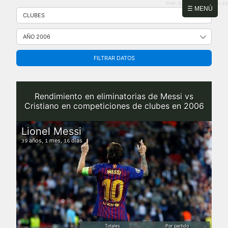
PHP: 8.2.31 | MySQL: 8.0.43
Saltar
☰ MENÚ
al
contenido
FILTRAR DATOS
Rendimiento en eliminatorias de Messi vs
Cristiano en competiciones de clubes en 2006
Lionel Messi
años,
mes,
días
39
1
16
Totales
Por partido