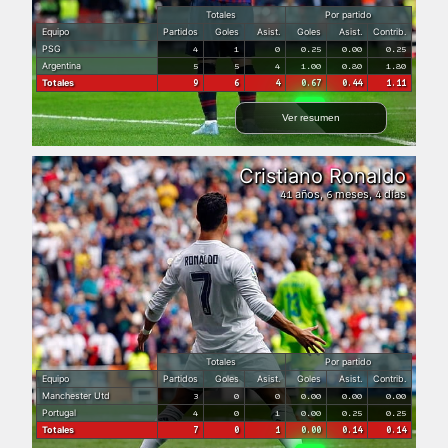
Totales
Por partido
Equipo
Partidos
Goles
Asist.
Goles
Asist.
Contrib.
PSG
4
1
0
0.25
0.00
0.25
Argentina
5
5
4
1.00
0.80
1.80
Totales
9
6
4
0.67
0.44
1.11
Ver resumen
Cristiano Ronaldo
años,
meses,
días
41
6
4
Totales
Por partido
Equipo
Partidos
Goles
Asist.
Goles
Asist.
Contrib.
Manchester Utd
3
0
0
0.00
0.00
0.00
Portugal
4
0
1
0.00
0.25
0.25
Totales
7
0
1
0.00
0.14
0.14