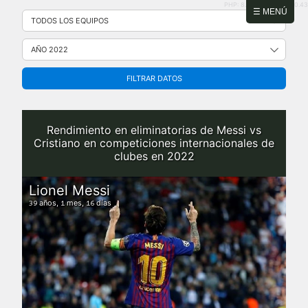
PHP: 8.2.31 | MySQL: 8.0.43
Saltar
☰ MENÚ
al
contenido
FILTRAR DATOS
Rendimiento en eliminatorias de Messi vs
Cristiano en competiciones internacionales de
clubes en 2022
Lionel Messi
años,
mes,
días
39
1
16