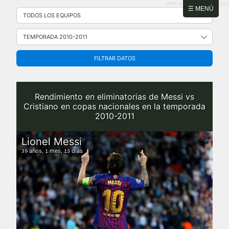
PHP: 8.2.31 | MySQL: 8.0.43
Saltar
☰ MENÚ
al
contenido
FILTRAR DATOS
Rendimiento en eliminatorias de Messi vs
Cristiano en copas nacionales en la temporada
2010-2011
Lionel Messi
años,
mes,
días
39
1
15