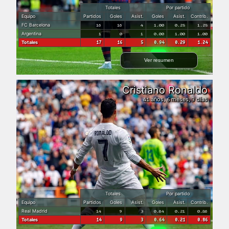
Totales
Por partido
Equipo
Partidos
Goles
Asist.
Goles
Asist.
Contrib.
FC Barcelona
16
16
4
1.00
0.25
1.25
Argentina
1
0
1
0.00
1.00
1.00
Totales
17
16
5
0.94
0.29
1.24
Ver resumen
Cristiano Ronaldo
años,
meses,
días
41
6
3
Totales
Por partido
Equipo
Partidos
Goles
Asist.
Goles
Asist.
Contrib.
Real Madrid
14
9
3
0.64
0.21
0.86
Totales
14
9
3
0.64
0.21
0.86