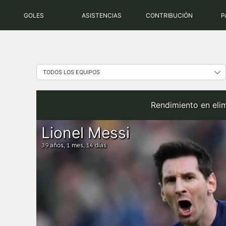
Saltar
GOLES
ASISTENCIAS
CONTRIBUCIÓN
P
al
contenido
Rendimiento en elim
Lionel Messi
años,
mes,
días
39
1
14