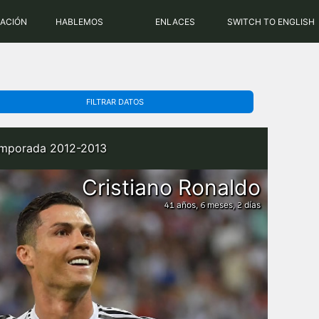
PHP: 8.2.31 | MySQL: 8.0.43
RACIÓN
HABLEMOS
ENLACES
SWITCH TO ENGLISH
FILTRAR DATOS
 temporada 2012-2013
Cristiano Ronaldo
años,
meses,
días
41
6
2