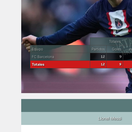
Totales
Equipo
Partidos
Goles
As
FC Barcelona
12
9
Totales
12
9
Lionel Messi