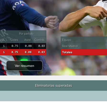
Por partido
ist.
Goles
Asist.
Contrib.
Equipo
1
0.75
0.08
0.83
Real Madrid
1
0.75
0.08
0.83
Totales
Ver resumen
Eliminatorias superadas