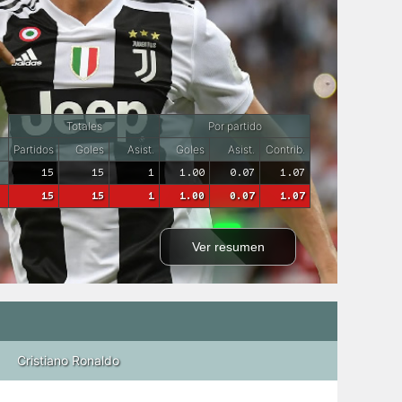
Totales
Por partido
Partidos
Goles
Asist.
Goles
Asist.
Contrib.
15
15
1
1.00
0.07
1.07
15
15
1
1.00
0.07
1.07
Ver resumen
Cristiano Ronaldo