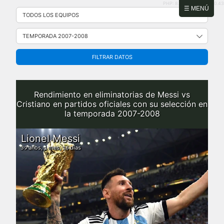
PHP: 8.2.31 | MySQL: 8.0.43
Saltar
☰ MENÚ
al
contenido
FILTRAR DATOS
Rendimiento en eliminatorias de Messi vs
Cristiano en partidos oficiales con su selección en
la temporada 2007-2008
Lionel Messi
años,
mes,
días
39
1
16