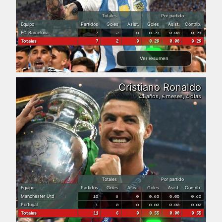
Totales
Por partido
Equipo
Partidos
Goles
Asist.
Goles
Asist.
Contrib.
FC Barcelona
7
2
0
0.29
0.00
0.29
Totales
7
2
0
0.29
0.00
0.29
Ver resumen
Cristiano Ronaldo
años,
meses,
días
41
6
4
Totales
Por partido
Equipo
Partidos
Goles
Asist.
Goles
Asist.
Contrib.
Manchester Utd
10
6
0
0.60
0.00
0.60
Portugal
1
0
0
0.00
0.00
0.00
Totales
11
6
0
0.55
0.00
0.55