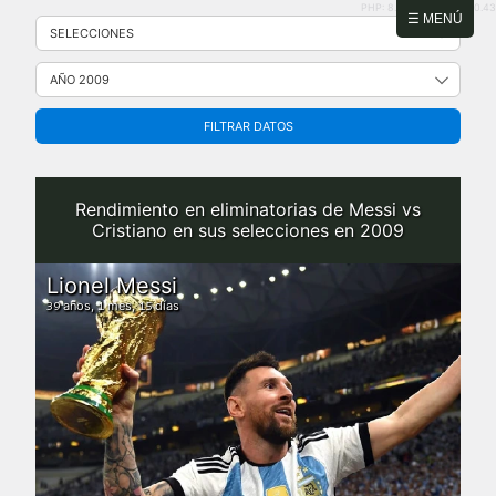
PHP: 8.2.31 | MySQL: 8.0.43
Saltar
☰ MENÚ
al
contenido
FILTRAR DATOS
Rendimiento en eliminatorias de Messi vs
Cristiano en sus selecciones en 2009
Lionel Messi
años,
mes,
días
39
1
15