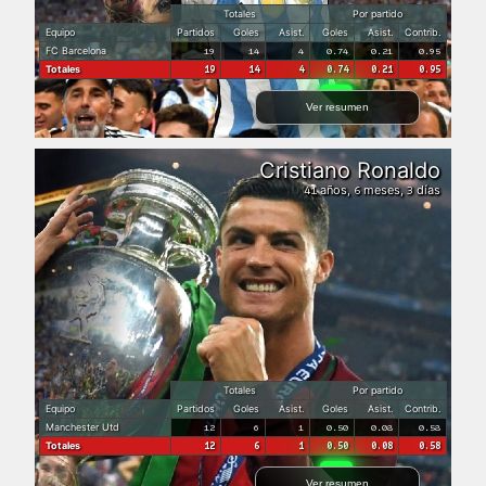
Totales
Por partido
Equipo
Partidos
Goles
Asist.
Goles
Asist.
Contrib.
FC Barcelona
19
14
4
0.74
0.21
0.95
Totales
19
14
4
0.74
0.21
0.95
Ver resumen
Cristiano Ronaldo
años,
meses,
días
41
6
3
Totales
Por partido
Equipo
Partidos
Goles
Asist.
Goles
Asist.
Contrib.
Manchester Utd
12
6
1
0.50
0.08
0.58
Totales
12
6
1
0.50
0.08
0.58
Ver resumen