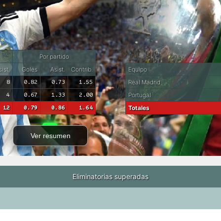
Por partido
ist.
Goles
Asist.
Contrib.
Equipo
8
0.82
0.73
1.55
Real Madrid
4
0.67
1.33
2.00
Portugal
12
0.79
0.86
1.64
Totales
Ver resumen
Eliminatorias superadas