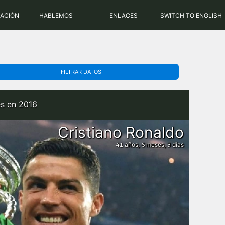
PHP: 8.2.31 | MySQL: 8.0.43
RACIÓN
HABLEMOS
ENLACES
SWITCH TO ENGLISH
FILTRAR DATOS
es en 2016
Cristiano Ronaldo
años,
meses,
días
41
6
3