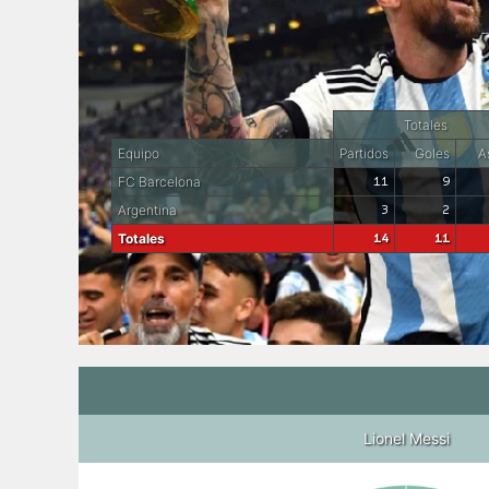
Totales
Equipo
Partidos
Goles
As
FC Barcelona
11
9
Argentina
3
2
Totales
14
11
Lionel Messi