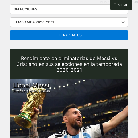
PHP: 8.2.31 | MySQL: 8.0.43
Saltar
☰ MENÚ
al
contenido
FILTRAR DATOS
Rendimiento en eliminatorias de Messi vs
Cristiano en sus selecciones en la temporada
2020-2021
Lionel Messi
años,
mes,
días
39
1
16