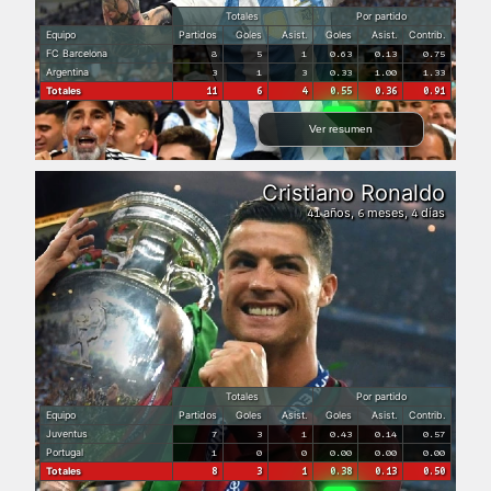
Totales
Por partido
Equipo
Partidos
Goles
Asist.
Goles
Asist.
Contrib.
FC Barcelona
8
5
1
0.63
0.13
0.75
Argentina
3
1
3
0.33
1.00
1.33
Totales
11
6
4
0.55
0.36
0.91
Ver resumen
Cristiano Ronaldo
años,
meses,
días
41
6
4
Totales
Por partido
Equipo
Partidos
Goles
Asist.
Goles
Asist.
Contrib.
Juventus
7
3
1
0.43
0.14
0.57
Portugal
1
0
0
0.00
0.00
0.00
Totales
8
3
1
0.38
0.13
0.50