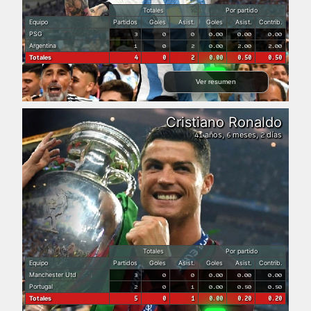
Totales
Por partido
Equipo
Partidos
Goles
Asist.
Goles
Asist.
Contrib.
PSG
3
0
0
0.00
0.00
0.00
Argentina
1
0
2
0.00
2.00
2.00
Totales
4
0
2
0.00
0.50
0.50
Ver resumen
Cristiano Ronaldo
años,
meses,
días
41
6
2
Totales
Por partido
Equipo
Partidos
Goles
Asist.
Goles
Asist.
Contrib.
Manchester Utd
3
0
0
0.00
0.00
0.00
Portugal
2
0
1
0.00
0.50
0.50
Totales
5
0
1
0.00
0.20
0.20