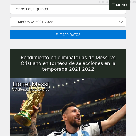
PHP: 8.2.31 | MySQL: 8.0.43
Saltar
☰ MENÚ
al
contenido
FILTRAR DATOS
Rendimiento en eliminatorias de Messi vs
Cristiano en torneos de selecciones en la
temporada 2021-2022
Lionel Messi
años,
mes,
días
39
1
14