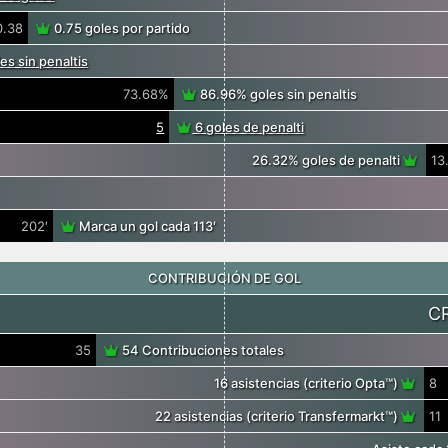
0.38
0.75 goles por partido
es sin penaltis
73.68%
86.96% goles sin penaltis
5
6 goles de penalti
26.32% goles de penalti
13
202′
Marca un gol cada 113′
CONTRIBUCIÓN DE GOL
C
35
54 Contribuciones totales
16 asistencias (criterio Opta™)
8
22 asistencias (criterio Transfermarkt™)
11