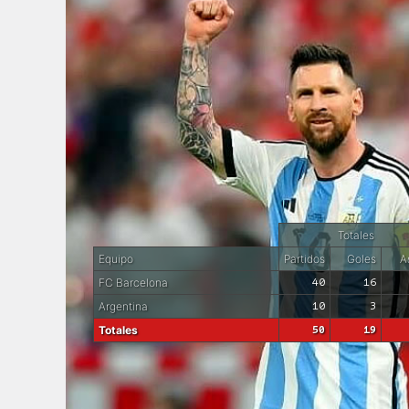
Totales
Equipo
Partidos
Goles
As
FC Barcelona
40
16
Argentina
10
3
Totales
50
19