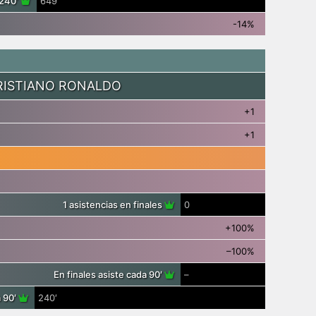
 240′
649′
-14%
RISTIANO RONALDO
+1
+1
1 asistencias en finales
0
+100%
–100%
En finales asiste cada 90′
–
a 90′
240′