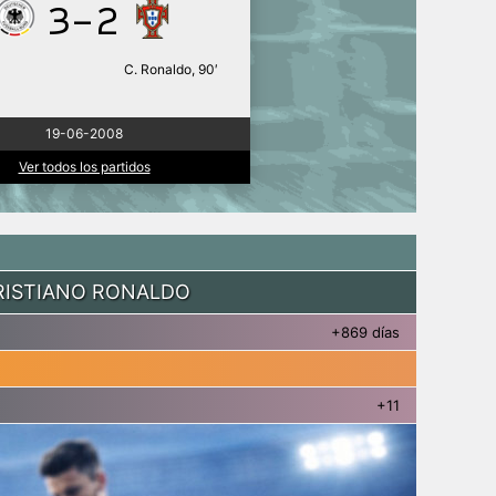
3-2
C. Ronaldo, 90′
19-06-2008
Ver todos los partidos
RISTIANO RONALDO
+869 días
+11