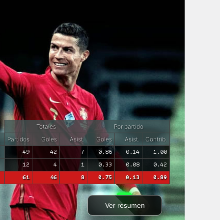
Totales
Por partido
Partidos
Goles
Asist.
Goles
Asist.
Contrib.
49
42
7
0.86
0.14
1.00
12
4
1
0.33
0.08
0.42
61
46
8
0.75
0.13
0.89
Ver resumen