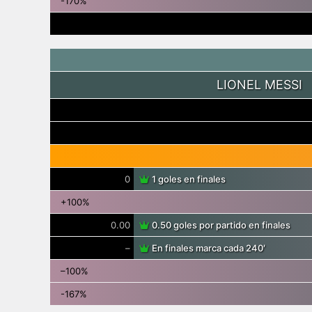
-170%
LIONEL MESSI
0
1 goles en finales
+100%
0.00
0.50 goles por partido en finales
–
En finales marca cada 240′
–100%
-167%