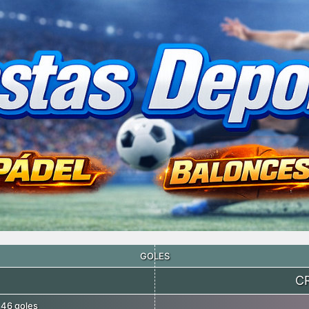
GOLES
C
46 goles