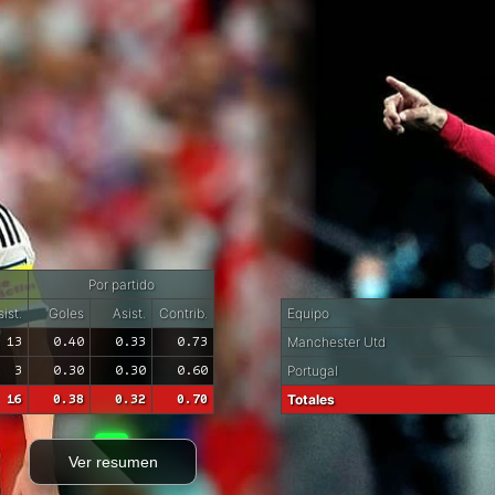
Por partido
ist.
Goles
Asist.
Contrib.
Equipo
13
0.40
0.33
0.73
Manchester Utd
3
0.30
0.30
0.60
Portugal
16
0.38
0.32
0.70
Totales
Ver resumen