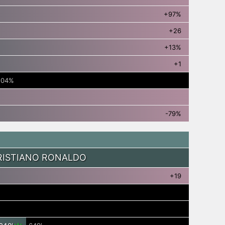
+97%
+26
+13%
+1
.04%
-79%
RISTIANO RONALDO
+19