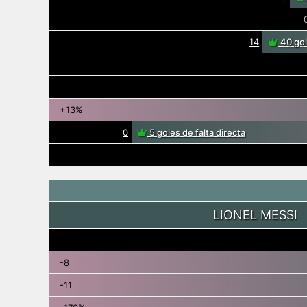
14
40 gol
+13%
0
5 goles de falta directa
LIONEL MESSI
-8
-11