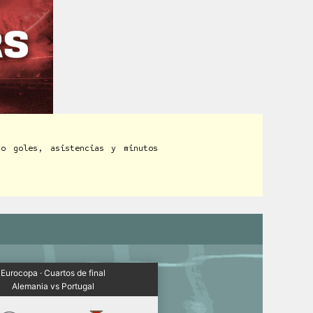
do goles, asistencias y minutos
Eurocopa · Cuartos de final
Alemania vs Portugal