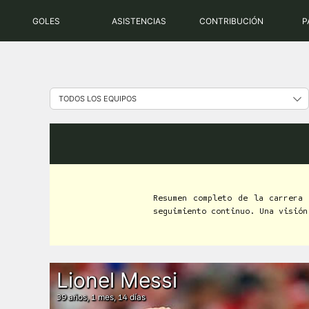
Saltar
GOLES
ASISTENCIAS
CONTRIBUCIÓN
P
al
contenido
Resumen completo de la carrera
seguimiento continuo. Una visión
Lionel Messi
años,
mes,
días
39
1
14