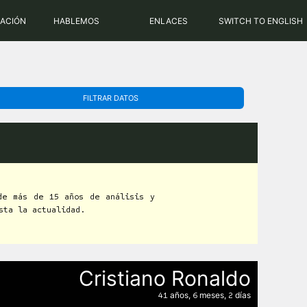
PHP: 8.2.31 | MySQL: 8.0.43
RACIÓN
HABLEMOS
ENLACES
SWITCH TO ENGLISH
FILTRAR DATOS
de más de 15 años de análisis y
sta la actualidad.
Cristiano Ronaldo
años,
meses,
días
41
6
2