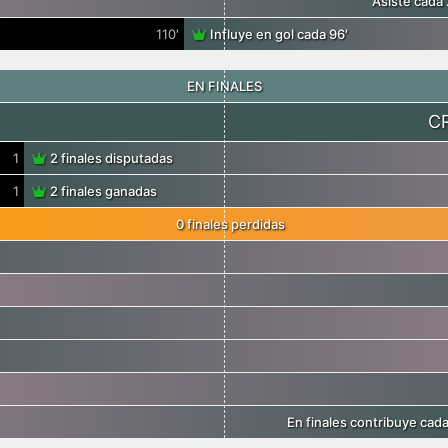
Asiste cada
110′
Influye en gol cada 96′
EN FINALES
C
1
2 finales disputadas
1
2 finales ganadas
0 finales perdidas
En finales contribuye cad