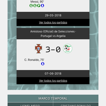
Messi, 90′
29-05-2018
Ver todos los partidos
Amistoso (Oficial) de Selecciones ·
Portugal vs Argelia
3-0
C. Ronaldo, 75′
07-06-2018
Ver todos los partidos
MARCO TEMPORAL
LIONEL MESSI
CRISTIANO RONALDO