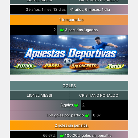
39 años, 1 mes, 13 días
41 años, 6 meses, 1 día
1 temporadas
2
3 partidos jugados
GOLES
LIONEL MESSI
CRISTIANO RONALDO
3 goles
2
1.50 goles por partido
0.67
2 goles sin penaltis
66.67%
100.00% goles sin penaltis