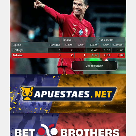
Totales
Por partido
Equipo
Partidos
Goles
Asist.
Goles
Asist.
Contrib.
Portugal
3
2
1
0.67
0.33
1.00
Totales
3
2
1
0.67
0.33
1.00
Ver resumen