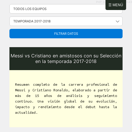
PHP: 8.2.31 | MySQL: 8.0.43
Saltar
☰ MENÚ
al
contenido
FILTRAR DATOS
Messi vs Cristiano en amistosos con su Selección
en la temporada 2017-2018
Resumen completo de la carrera profesional de
Messi y Cristiano Ronaldo, elaborado a partir de
más de 15 años de análisis y seguimiento
continuo. Una visión global de su evolución,
impacto y rendimiento desde el debut hasta la
actualidad.