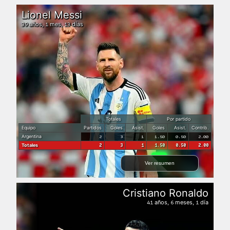
Lionel Messi
años,
mes,
días
39
1
13
Totales
Por partido
Equipo
Partidos
Goles
Asist.
Goles
Asist.
Contrib.
Argentina
2
3
1
1.50
0.50
2.00
Totales
2
3
1
1.50
0.50
2.00
Ver resumen
Cristiano Ronaldo
años,
meses,
día
41
6
1