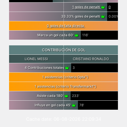
1 goles de penalti
0
33.33% goles de penalti
0.00%
0 goles de falta directa
Marca un gol cada 60′
116′
CONTRIBUCIÓN DE GOL
LIONEL MESSI
CRISTIANO RONALDO
4 Contribuciones totales
3
1 asistencias (criterio Opta™)
1 asistencias (criterio Transfermarkt™)
Asiste cada 180′
233′
Influye en gol cada 45′
78′
Cache date: 06-08-2026 22:09:34