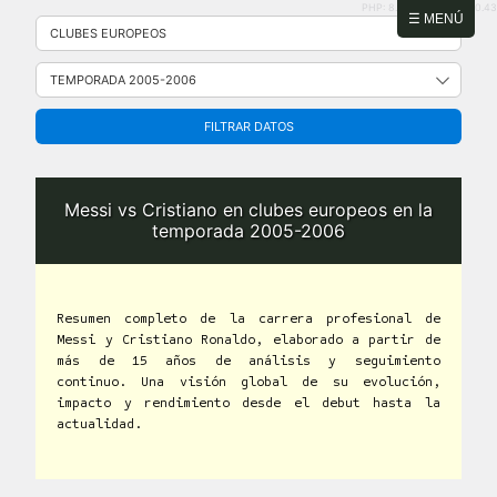
PHP: 8.2.31 | MySQL: 8.0.43
Saltar
☰ MENÚ
al
contenido
FILTRAR DATOS
Messi vs Cristiano en clubes europeos en la
temporada 2005-2006
Resumen completo de la carrera profesional de
Messi y Cristiano Ronaldo, elaborado a partir de
más de 15 años de análisis y seguimiento
continuo. Una visión global de su evolución,
impacto y rendimiento desde el debut hasta la
actualidad.