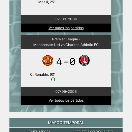
Messi, 25′
07-03-2006
Ver todos los partidos
Premier League ·
Manchester Utd vs Charlton Athletic FC
4-0
C. Ronaldo, 90′
07-05-2006
Ver todos los partidos
MARCO TEMPORAL
LIONEL MESSI
CRISTIANO RONALDO