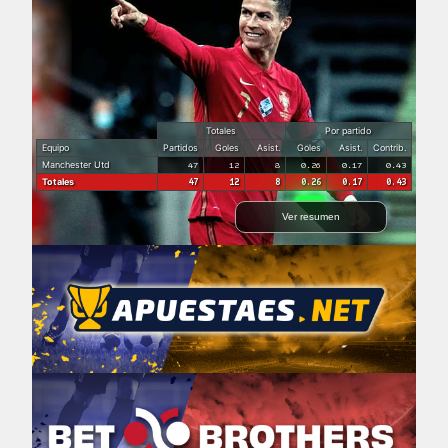
Totales
Por partido
Equipo
Partidos
Goles
Asist.
Goles
Asist.
Contrib.
Manchester Utd
47
12
8
0.26
0.17
0.43
Totales
47
12
8
0.26
0.17
0.43
Ver resumen