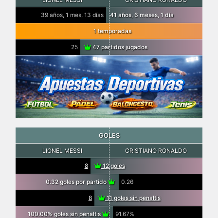
39 años, 1 mes, 13 días
41 años, 6 meses, 1 día
1 temporadas
25
47 partidos jugados
GOLES
LIONEL MESSI
CRISTIANO RONALDO
8
12 goles
0.32 goles por partido
0.26
8
11 goles sin penaltis
100.00% goles sin penaltis
91.67%