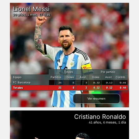
Lionel Messi
años,
mes,
días
39
1
13
Totales
Por partido
Equipo
Partidos
Goles
Asist.
Goles
Asist.
Contrib.
FC Barcelona
25
8
3
0.32
0.12
0.44
Totales
25
8
3
0.32
0.12
0.44
Ver resumen
Cristiano Ronaldo
años,
meses,
día
41
6
1