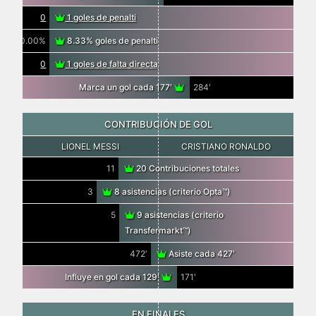
0
1 goles de penalti
0.00%
8.33% goles de penalti
0
1 goles de falta directa
Marca un gol cada 177′
284′
CONTRIBUCIÓN DE GOL
LIONEL MESSI
CRISTIANO RONALDO
11
20 Contribuciones totales
3
8 asistencias (criterio Opta™)
5
9 asistencias (criterio
Transfermarkt™)
472′
Asiste cada 427′
Influye en gol cada 129′
171′
EN FINALES