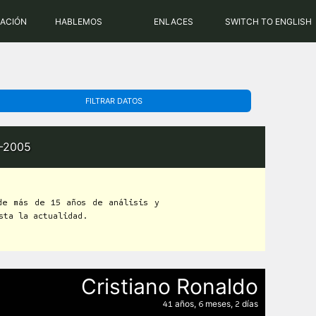
PHP: 8.2.31 | MySQL: 8.0.43
RACIÓN
HABLEMOS
ENLACES
SWITCH TO ENGLISH
FILTRAR DATOS
4-2005
de más de 15 años de análisis y
sta la actualidad.
Cristiano Ronaldo
años,
meses,
días
41
6
2