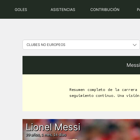
Saltar
GOLES
ASISTENCIAS
CONTRIBUCIÓN
P
al
contenido
Messi
Resumen completo de la carrera
seguimiento continuo. Una visión
Lionel Messi
años,
mes,
días
39
1
14