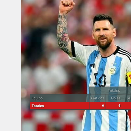
Totales
Equipo
Partidos
Goles
As
Totales
0
0