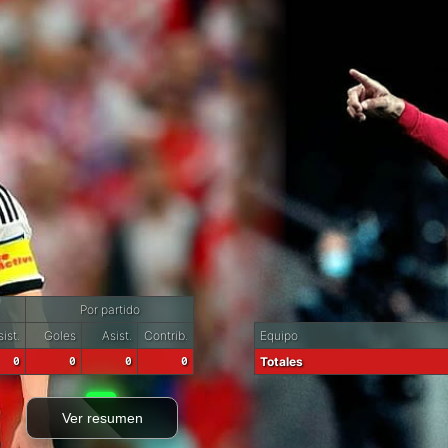
Por partido
ist.
Goles
Asist.
Contrib.
Equipo
0
0
0
0
Totales
Ver resumen