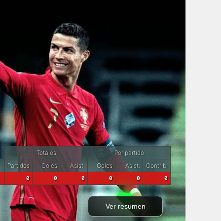
Totales
Por partido
Partidos
Goles
Asist.
Goles
Asist.
Contrib.
0
0
0
0
0
0
Ver resumen