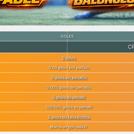
GOLES
C
0 goles
0.00 goles por partido
0 goles sin penaltis
0.00% goles sin penaltis
0 goles de penalti
100.00% goles de penalti
0 goles de falta directa
Marca un gol cada 0′