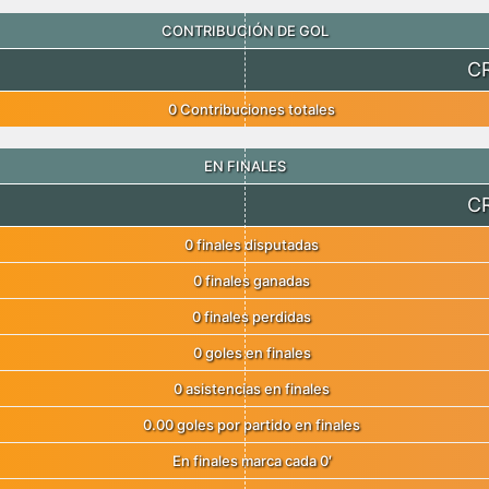
CONTRIBUCIÓN DE GOL
C
0 Contribuciones totales
EN FINALES
C
0 finales disputadas
0 finales ganadas
0 finales perdidas
0 goles en finales
0 asistencias en finales
0.00 goles por partido en finales
En finales marca cada 0′