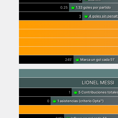
0.25
1.33 goles por partido
1
4 goles sin penalt
245′
Marca un gol cada 51′
LIONEL MESSI
1
5 Contribuciones totale
0
1 asistencias (criterio Opta™)