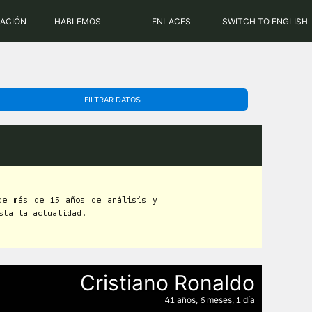
PHP: 8.2.31 | MySQL: 8.0.43
RACIÓN
HABLEMOS
ENLACES
SWITCH TO ENGLISH
FILTRAR DATOS
de más de 15 años de análisis y
sta la actualidad.
Cristiano Ronaldo
años,
meses,
día
41
6
1