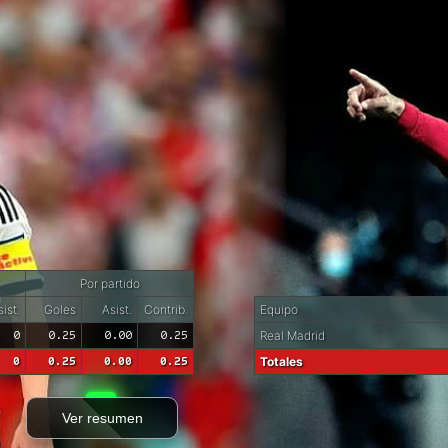
Por partido
ist.
Goles
Asist.
Contrib.
Equipo
0
0.25
0.00
0.25
Real Madrid
0
0.25
0.00
0.25
Totales
Ver resumen