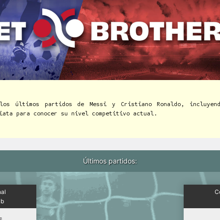
los últimos partidos de Messi y Cristiano Ronaldo, incluyen
iata para conocer su nivel competitivo actual.
Últimos partidos:
nal
Co
ub