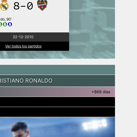
8-0
do, 90′
22-12-2010
Ver todos los partidos
RISTIANO RONALDO
+869 días