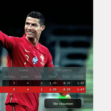
Totales
Por partido
Partidos
Goles
Asist.
Goles
Asist.
Contrib.
3
4
1
1.33
0.33
1.67
3
4
1
1.33
0.33
1.67
Ver resumen