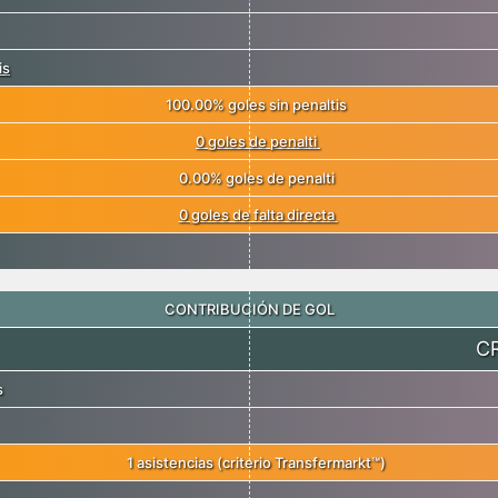
is
100.00% goles sin penaltis
0 goles de penalti
0.00% goles de penalti
0 goles de falta directa
CONTRIBUCIÓN DE GOL
C
s
1 asistencias (criterio Transfermarkt™)