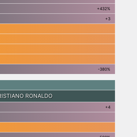
+432%
+3
-380%
RISTIANO RONALDO
+4