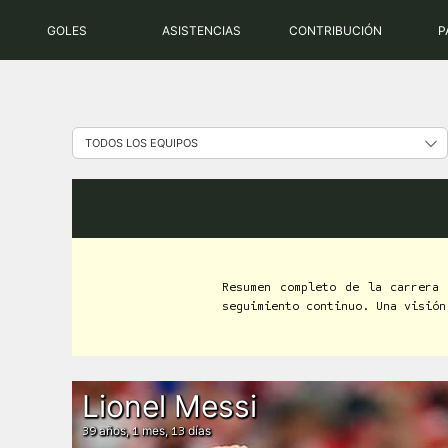
Saltar
GOLES
ASISTENCIAS
CONTRIBUCIÓN
P
al
contenido
Resumen completo de la carrera
seguimiento continuo. Una visión
Lionel Messi
años,
mes,
días
39
1
13