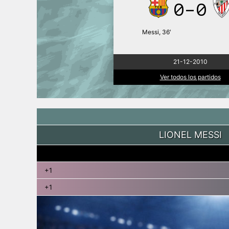
0-0
Messi, 36′
21-12-2010
Ver todos los partidos
LIONEL MESSI
+1
+1