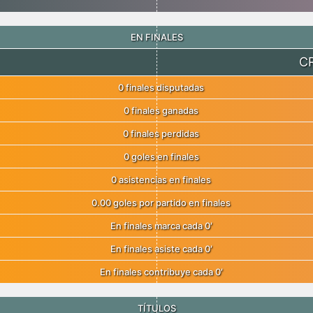
EN FINALES
C
0 finales disputadas
0 finales ganadas
0 finales perdidas
0 goles en finales
0 asistencias en finales
0.00 goles por partido en finales
En finales marca cada 0′
En finales asiste cada 0′
En finales contribuye cada 0′
TÍTULOS