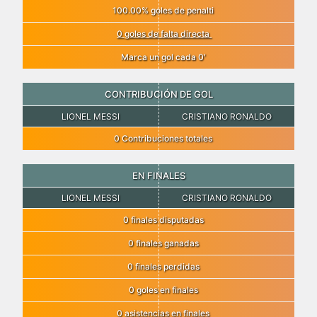
100.00% goles de penalti
0 goles de falta directa
Marca un gol cada 0′
CONTRIBUCIÓN DE GOL
LIONEL MESSI
CRISTIANO RONALDO
0 Contribuciones totales
EN FINALES
LIONEL MESSI
CRISTIANO RONALDO
0 finales disputadas
0 finales ganadas
0 finales perdidas
0 goles en finales
0 asistencias en finales