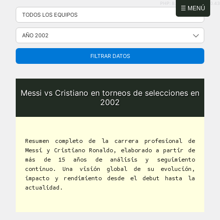
PHP: 8.2.31 | MySQL: 8.0.43
Saltar
☰ MENÚ
al
contenido
FILTRAR DATOS
Messi vs Cristiano en torneos de selecciones en
2002
Resumen completo de la carrera profesional de
Messi y Cristiano Ronaldo, elaborado a partir de
más de 15 años de análisis y seguimiento
continuo. Una visión global de su evolución,
impacto y rendimiento desde el debut hasta la
actualidad.