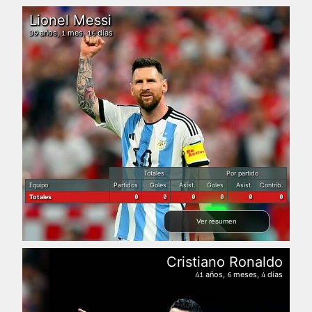
Lionel Messi
años,
mes,
días
39
1
16
Totales
Por partido
Equipo
Partidos
Goles
Asist.
Goles
Asist.
Contrib.
Totales
0
0
0
0
0
0
Ver resumen
Cristiano Ronaldo
años,
meses,
días
41
6
4