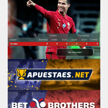
Totales
Por partido
Equipo
Partidos
Goles
Asist.
Goles
Asist.
Contrib.
Totales
0
0
0
0
0
0
Ver resumen