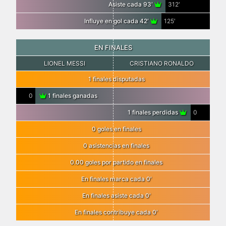
Asiste cada 93′
312′
Influye en gol cada 42′
125′
EN FINALES
LIONEL MESSI
CRISTIANO RONALDO
1 finales disputadas
0
1 finales ganadas
1 finales perdidas
0
0 goles en finales
0 asistencias en finales
0.00 goles por partido en finales
En finales marca cada 0′
En finales asiste cada 0′
En finales contribuye cada 0′