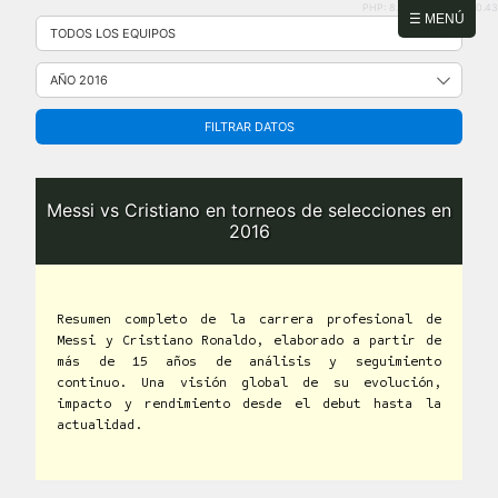
PHP: 8.2.31 | MySQL: 8.0.43
Saltar
☰ MENÚ
al
contenido
FILTRAR DATOS
Messi vs Cristiano en torneos de selecciones en
2016
Resumen completo de la carrera profesional de
Messi y Cristiano Ronaldo, elaborado a partir de
más de 15 años de análisis y seguimiento
continuo. Una visión global de su evolución,
impacto y rendimiento desde el debut hasta la
actualidad.