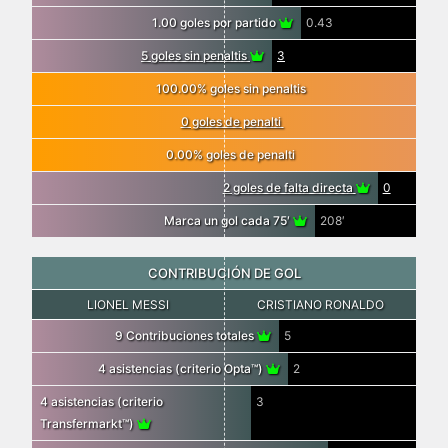
1.00 goles por partido
0.43
5 goles sin penaltis
3
100.00% goles sin penaltis
0 goles de penalti
0.00% goles de penalti
2 goles de falta directa
0
Marca un gol cada 75′
208′
CONTRIBUCIÓN DE GOL
LIONEL MESSI
CRISTIANO RONALDO
9 Contribuciones totales
5
4 asistencias (criterio Opta™)
2
4 asistencias (criterio
3
Transfermarkt™)