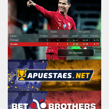
Totales
Por partido
Equipo
Partidos
Goles
Asist.
Goles
Asist.
Contrib.
Portugal
7
3
2
0.43
0.29
0.71
Totales
7
3
2
0.43
0.29
0.71
Ver resumen