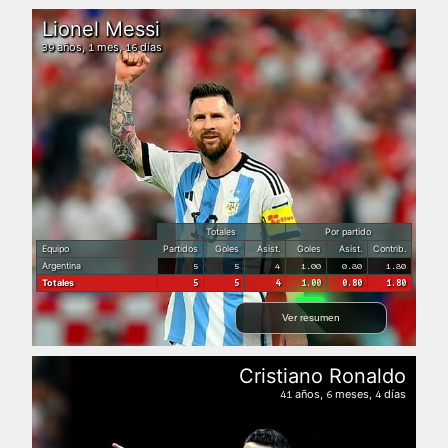
Lionel Messi
años,
mes,
días
39
1
16
Totales
Por partido
Equipo
Partidos
Goles
Asist.
Goles
Asist.
Contrib.
Argentina
5
5
4
1.00
0.80
1.80
Totales
5
5
4
1.00
0.80
1.80
Ver resumen
Cristiano Ronaldo
años,
meses,
días
41
6
4