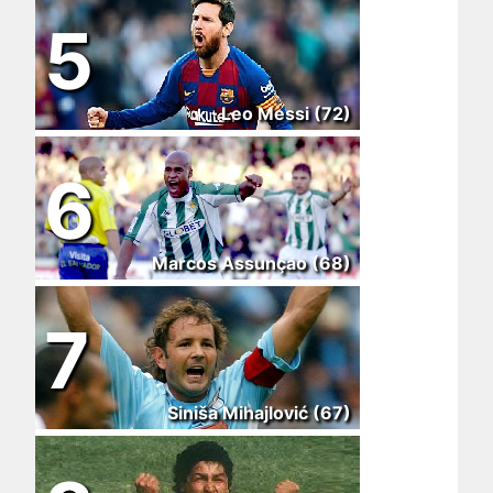
5
Leo Messi (72)
6
Marcos Assunçao (68)
7
Siniša Mihajlović (67)