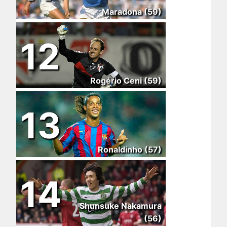
Maradona (59)
12
Rogério Ceni (59)
13
Ronaldinho (57)
14
Shunsuke Nakamura
(56)