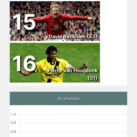
15
David Beckham (53)
16
Pierre van Hooijdonk
(51)
Acumulado