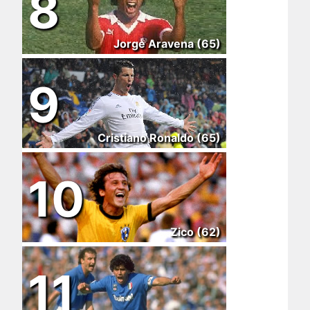
8
Jorge Aravena (65)
9
Cristiano Ronaldo (65)
10
Zico (62)
11