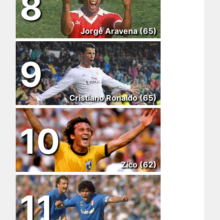
8
Jorge Aravena (65)
9
Cristiano Ronaldo (65)
10
Zico (62)
11