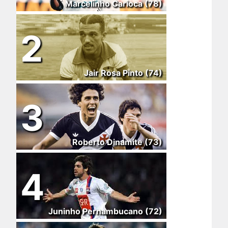
Marcelinho Carioca (78)
2
Jair Rosa Pinto (74)
3
Roberto Dinamite (73)
4
Juninho Pernambucano (72)