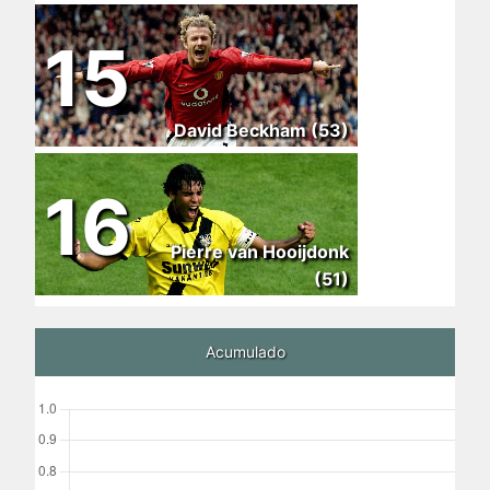
15
David Beckham (53)
16
Pierre van Hooijdonk
(51)
Acumulado