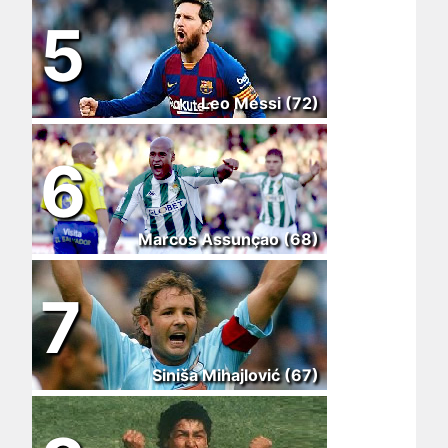
5
Leo Messi (72)
6
Marcos Assunçao (68)
7
Siniša Mihajlović (67)