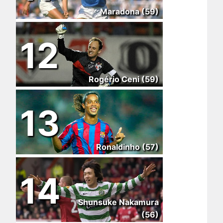
Maradona (59)
12
Rogério Ceni (59)
13
Ronaldinho (57)
14
Shunsuke Nakamura
(56)