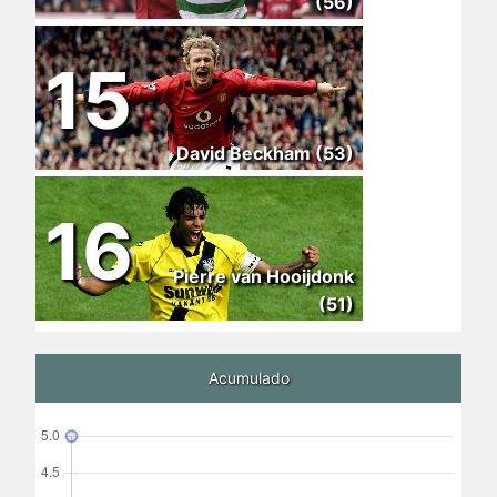
(56)
15
David Beckham (53)
16
Pierre van Hooijdonk
(51)
Acumulado