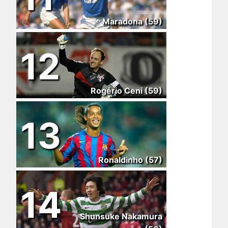
Maradona (59)
12
Rogério Ceni (59)
13
Ronaldinho (57)
14
Shunsuke Nakamura