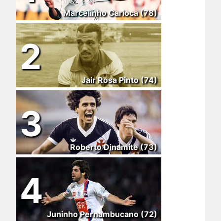
Marcelinho Carioca (78)
2
Jair Rosa Pinto (74)
3
Roberto Dinamite (73)
4
Juninho Pernambucano (72)