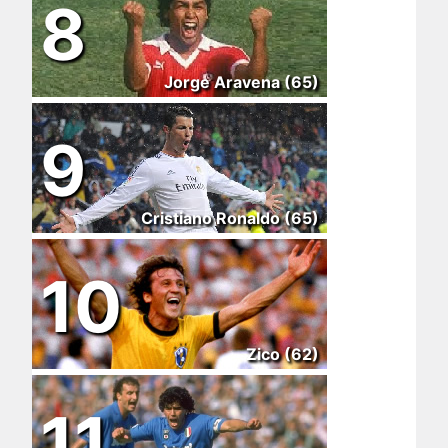
8
Jorge Aravena (65)
9
Cristiano Ronaldo (65)
10
Zico (62)
11