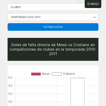
PHP: 8.2.31 | MySQL: 8.0.43
Saltar
☰ MENÚ
al
contenido
FILTRAR DATOS
Goles de falta directa de Messi vs Cristiano en
competiciones de clubes en la temporada 2010-
2011