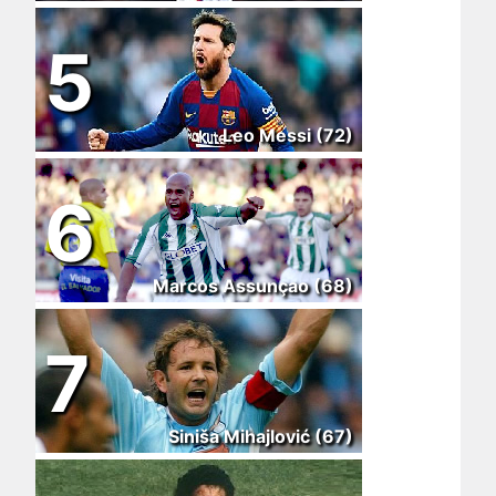
5
Leo Messi (72)
6
Marcos Assunçao (68)
7
Siniša Mihajlović (67)