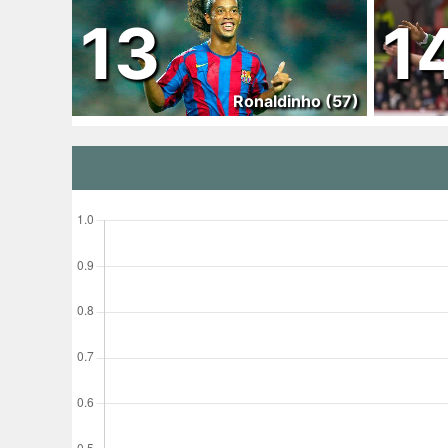
13
1
Ronaldinho (57)