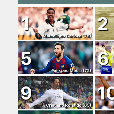
1
2
Marcelinho Carioca (78)
5
6
Leo Messi (72)
9
1
Cristiano Ronaldo (65)