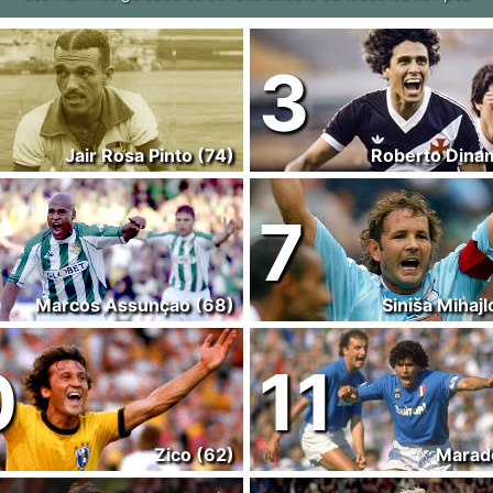
3
Jair Rosa Pinto (74)
Roberto Dinam
7
Marcos Assunçao (68)
Siniša Mihajl
0
11
Zico (62)
Marad