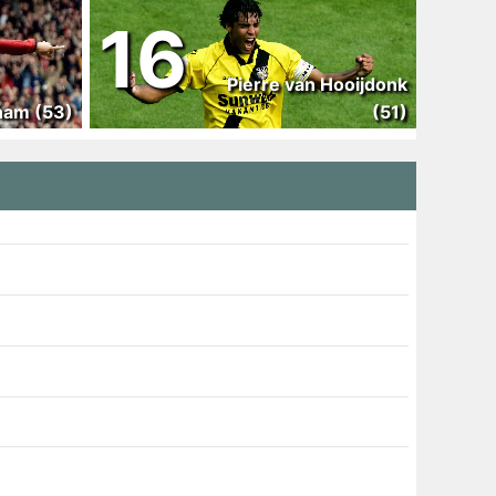
16
Pierre van Hooijdonk
ham (53)
(51)