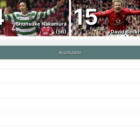
4
15
Shunsuke Nakamura
(56)
David Beck
Acumulado