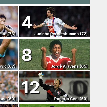
4
ite (73)
Juninho Pernambucano (72)
8
ović (67)
Jorge Aravena (65)
12
ona (59)
Rogério Ceni (59)