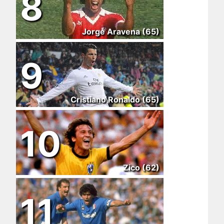
8
Jorge Aravena (65)
9
Cristiano Ronaldo (65)
10
Zico (62)
11