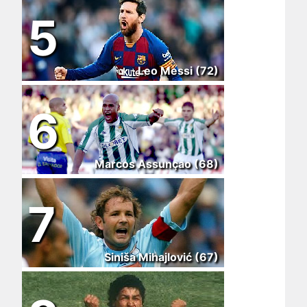
5
Leo Messi (72)
6
Marcos Assunçao (68)
7
Siniša Mihajlović (67)