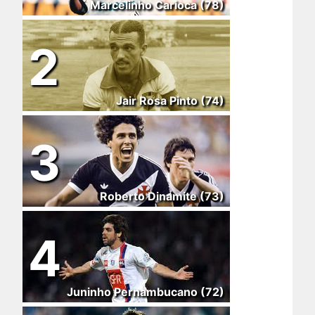
Marcelinho Carioca (78)
2
Jair Rosa Pinto (74)
3
Roberto Dinamite (73)
4
Juninho Pernambucano (72)