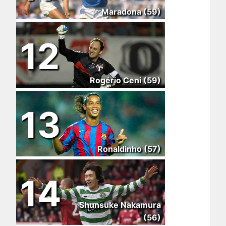
Maradona (59)
12
Rogério Ceni (59)
13
Ronaldinho (57)
14
Shunsuke Nakamura
(56)