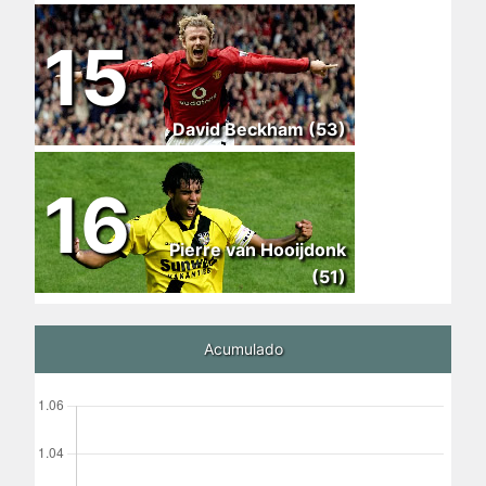
15
David Beckham (53)
16
Pierre van Hooijdonk
(51)
Acumulado