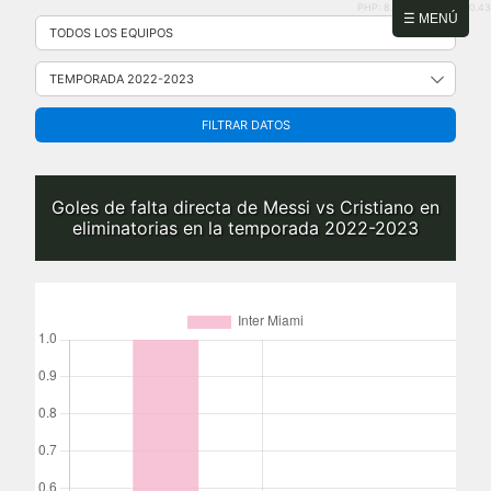
PHP: 8.2.31 | MySQL: 8.0.43
Saltar
☰ MENÚ
al
contenido
FILTRAR DATOS
Goles de falta directa de Messi vs Cristiano en
eliminatorias en la temporada 2022-2023