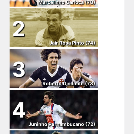
Marcelinho Carioca (78)
2
Jair Rosa Pinto (74)
3
Roberto Dinamite (73)
4
Juninho Pernambucano (72)