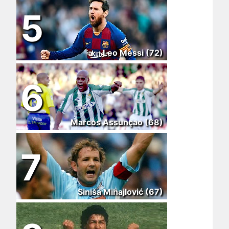
5
Leo Messi (72)
6
Marcos Assunçao (68)
7
Siniša Mihajlović (67)