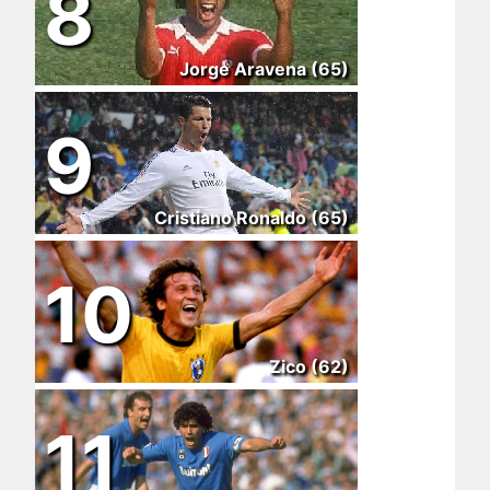
8
Jorge Aravena (65)
9
Cristiano Ronaldo (65)
10
Zico (62)
11