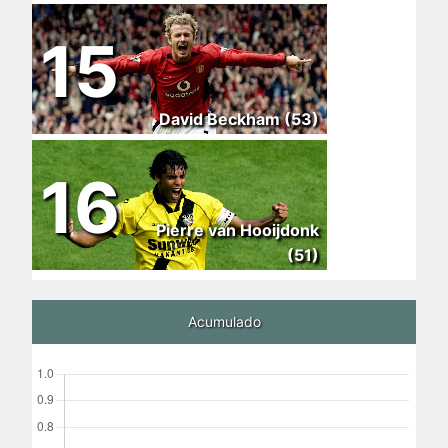
15
David Beckham (53)
16
Pierre van Hooijdonk
(51)
Acumulado