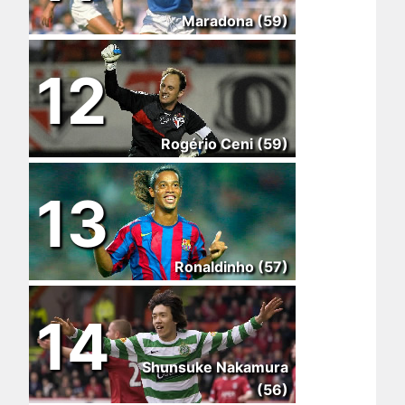
Maradona (59)
12
Rogério Ceni (59)
13
Ronaldinho (57)
14
Shunsuke Nakamura
(56)