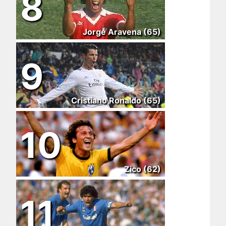
8
Jorge Aravena (65)
9
Cristiano Ronaldo (65)
10
Zico (62)
11