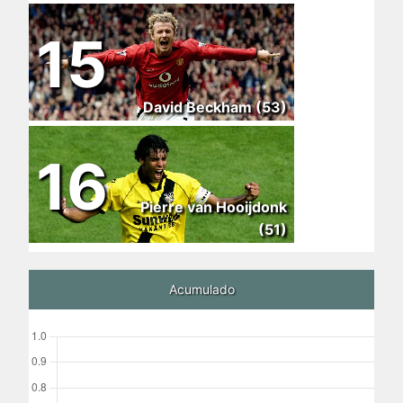
15
David Beckham (53)
16
Pierre van Hooijdonk
(51)
Acumulado