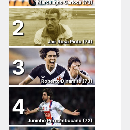
Marcelinho Carioca (78)
2
Jair Rosa Pinto (74)
3
Roberto Dinamite (73)
4
Juninho Pernambucano (72)