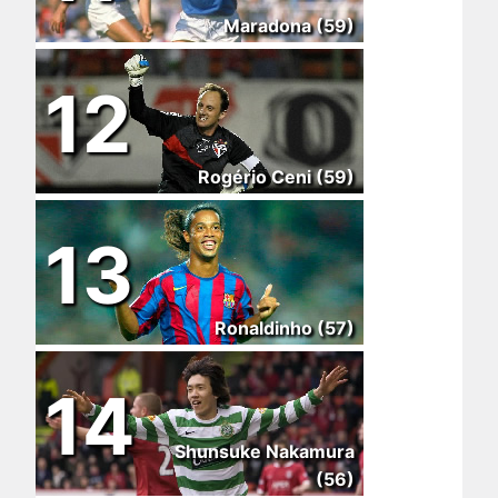
Maradona (59)
12
Rogério Ceni (59)
13
Ronaldinho (57)
14
Shunsuke Nakamura
(56)