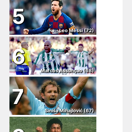
5
Leo Messi (72)
6
Marcos Assunçao (68)
7
Siniša Mihajlović (67)