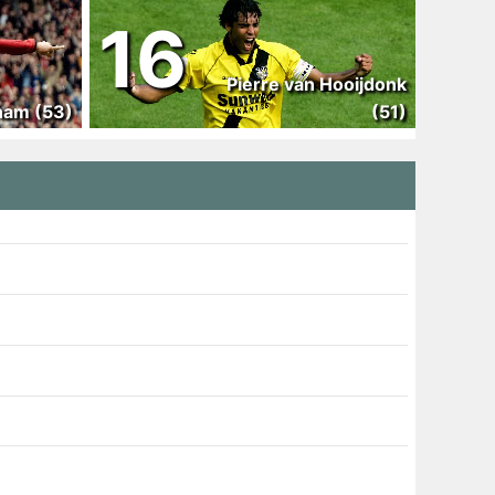
16
Pierre van Hooijdonk
ham (53)
(51)