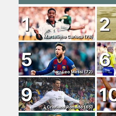
1
2
Marcelinho Carioca (78)
5
6
Leo Messi (72)
9
1
Cristiano Ronaldo (65)