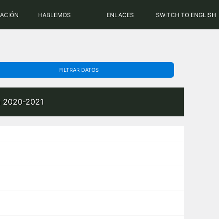
PHP: 8.2.31 | MySQL: 8.0.43
RACIÓN
HABLEMOS
ENLACES
SWITCH TO ENGLISH
FILTRAR DATOS
da 2020-2021