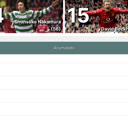
4
15
Shunsuke Nakamura
(56)
David Beck
Acumulado