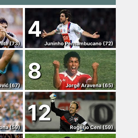
4
ite (73)
Juninho Pernambucano (72)
8
ović (67)
Jorge Aravena (65)
12
ona (59)
Rogério Ceni (59)