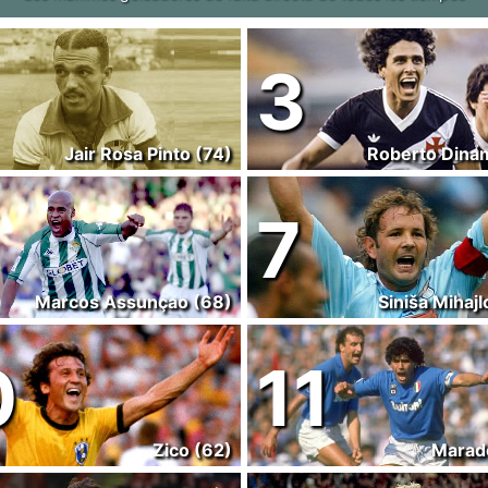
3
Jair Rosa Pinto (74)
Roberto Dinam
7
Marcos Assunçao (68)
Siniša Mihajl
0
11
Zico (62)
Marad