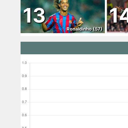
13
1
Ronaldinho (57)