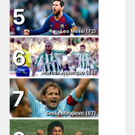
5
Leo Messi (72)
6
Marcos Assunçao (68)
7
Siniša Mihajlović (67)