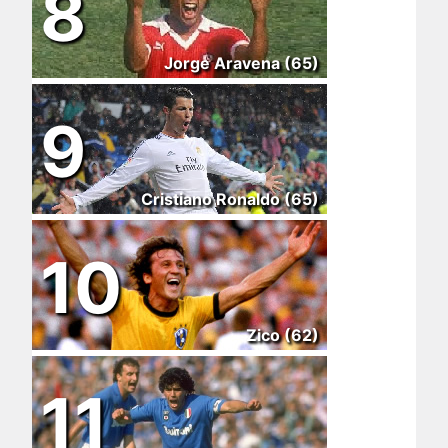
8
Jorge Aravena (65)
9
Cristiano Ronaldo (65)
10
Zico (62)
11