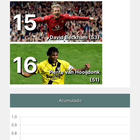
15
David Beckham (53)
16
Pierre van Hooijdonk
(51)
Acumulado