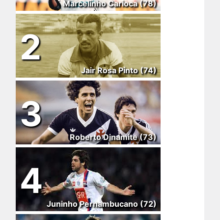
Marcelinho Carioca (78)
2
Jair Rosa Pinto (74)
3
Roberto Dinamite (73)
4
Juninho Pernambucano (72)