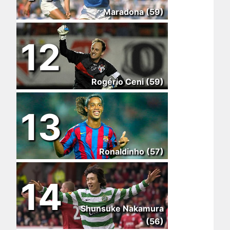
Maradona (59)
12
Rogério Ceni (59)
13
Ronaldinho (57)
14
Shunsuke Nakamura
(56)