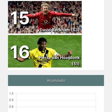
15
David Beckham (53)
16
Pierre van Hooijdonk
(51)
Acumulado