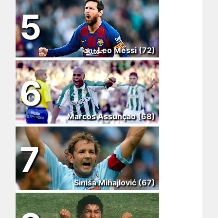
5
Leo Messi (72)
6
Marcos Assunçao (68)
7
Siniša Mihajlović (67)