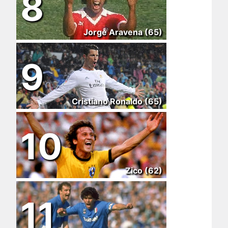
8
Jorge Aravena (65)
9
Cristiano Ronaldo (65)
10
Zico (62)
11