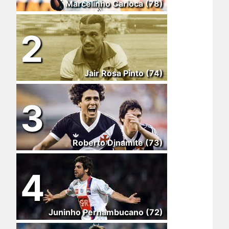
Marcelinho Carioca (78)
2
Jair Rosa Pinto (74)
3
Roberto Dinamite (73)
4
Juninho Pernambucano (72)