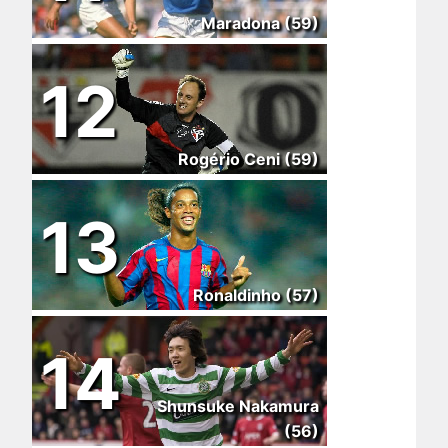
Maradona (59)
12
Rogério Ceni (59)
13
Ronaldinho (57)
14
Shunsuke Nakamura
(56)