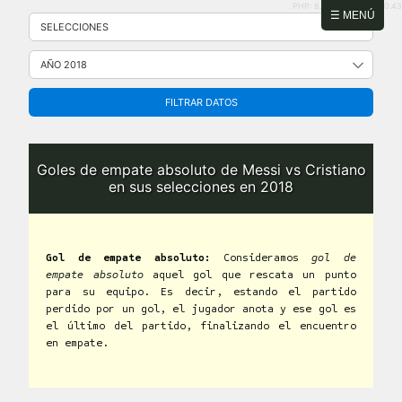
PHP: 8.2.31 | MySQL: 8.0.43
Saltar
☰ MENÚ
al
contenido
FILTRAR DATOS
Goles de empate absoluto de Messi vs Cristiano
en sus selecciones en 2018
Gol de empate absoluto:
Consideramos
gol de
empate absoluto
aquel gol que rescata un punto
para su equipo. Es decir, estando el partido
perdido por un gol, el jugador anota y ese gol es
el último del partido, finalizando el encuentro
en empate.