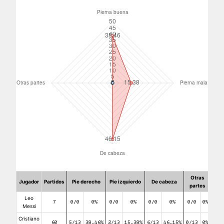
Otras
Jugador
Partidos
Pie derecho
Pie izquierdo
De cabeza
partes
Leo
7
0/0
0%
0/0
0%
0/0
0%
0/0
0%
Messi
Cristiano
60
5/13
38.46%
2/13
15.38%
6/13
46.15%
0/13
0%