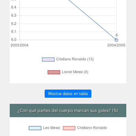
Mostrar datos en tabla
¿Con qué partes del cuerpo marcan sus goles? (%)