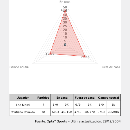
Jugador
Partidos
En casa
Fuera de casa
Campo neutral
Leo Messi
7
0/0
0%
0/0
0%
0/0
0%
Cristiano Ronaldo
60
6/13
46.15%
4/13
30.77%
3/13
23.08%
Fuente: Opta™ Sports – Última actualización: 28/12/2004