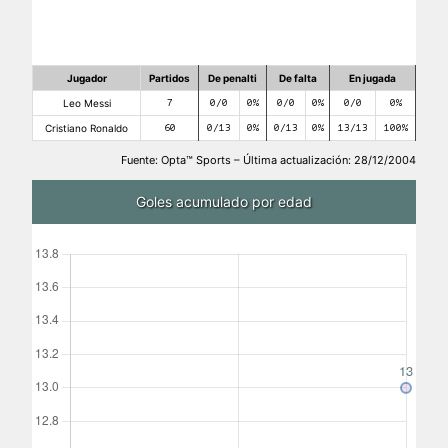
Jugador
Partidos
De penalti
De falta
En jugada
Leo Messi
7
0/0
0%
0/0
0%
0/0
0%
Cristiano Ronaldo
60
0/13
0%
0/13
0%
13/13
100%
Fuente: Opta™ Sports – Última actualización: 28/12/2004
Goles acumulado por edad