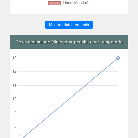
Mostrar datos en tabla
Goles acumulado (sin contar penaltis) por temporada