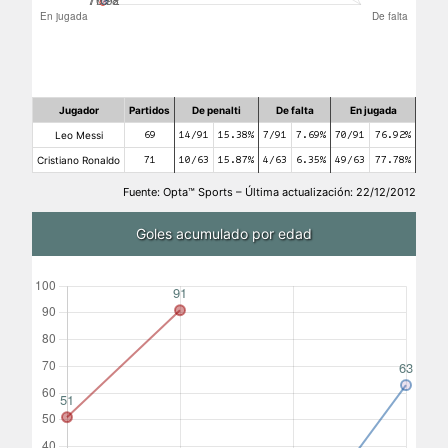
Jugador
Partidos
De penalti
De falta
En jugada
Leo Messi
69
14/91
15.38%
7/91
7.69%
70/91
76.92%
Cristiano Ronaldo
71
10/63
15.87%
4/63
6.35%
49/63
77.78%
Fuente: Opta™ Sports – Última actualización: 22/12/2012
Goles acumulado por edad