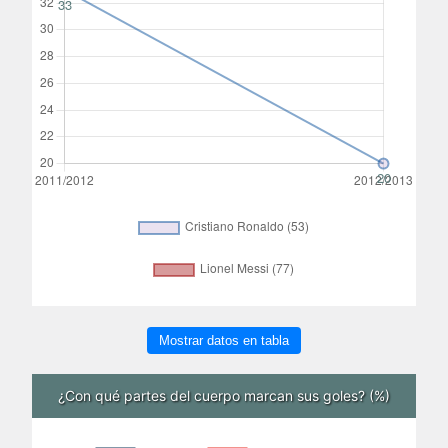
Mostrar datos en tabla
¿Con qué partes del cuerpo marcan sus goles? (%)