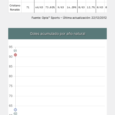
Cristiano
71
46/63
73.02%
9/63
14.29%
8/63
12.7%
0/63
0%
Ronaldo
Fuente: Opta™ Sports – Última actualización: 22/12/2012
Goles acumulado por año natural