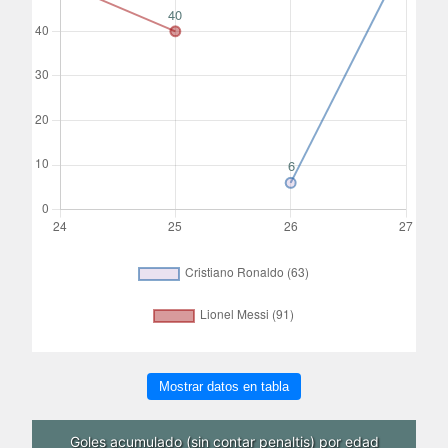
Mostrar datos en tabla
Goles acumulado (sin contar penaltis) por edad