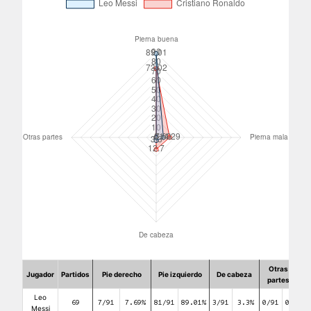
Otras
Jugador
Partidos
Pie derecho
Pie izquierdo
De cabeza
partes
Leo
69
7/91
7.69%
81/91
89.01%
3/91
3.3%
0/91
0%
Messi