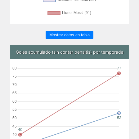
Mostrar datos en tabla
Goles acumulado (sin contar penaltis) por temporada