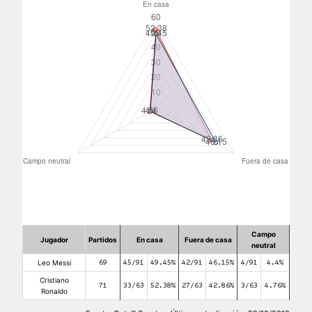
Campo
Jugador
Partidos
En casa
Fuera de casa
neutral
Leo Messi
69
45/91
49.45%
42/91
46.15%
4/91
4.4%
Cristiano
71
33/63
52.38%
27/63
42.86%
3/63
4.76%
Ronaldo