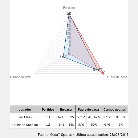
Jugador
Partidos
En casa
Fuera de casa
Campo neutral
Leo Messi
13
6/12
50%
5/12
41.67%
1/12
8.33%
Cristiano Ronaldo
12
3/6
50%
3/6
50%
0/6
0%
Fuente: Opta™ Sports – Última actualización: 28/05/2011