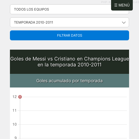
PHP: 8.2.31 | MySQL: 8.0.43
Saltar
☰ MENÚ
al
contenido
FILTRAR DATOS
Goles de Messi vs Cristiano en Champions League
en la temporada 2010-2011
Goles acumulado por temporada