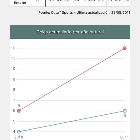
12
5/6
83.33%
1/6
16.67%
0/6
0%
0/6
0%
Ronaldo
Fuente: Opta™ Sports – Última actualización: 28/05/2011
Goles acumulado por año natural