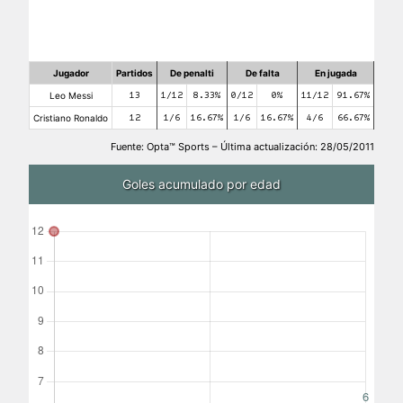
Jugador
Partidos
De penalti
De falta
En jugada
Leo Messi
13
1/12
8.33%
0/12
0%
11/12
91.67%
Cristiano Ronaldo
12
1/6
16.67%
1/6
16.67%
4/6
66.67%
Fuente: Opta™ Sports – Última actualización: 28/05/2011
Goles acumulado por edad