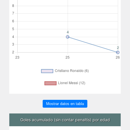
Mostrar datos en tabla
Goles acumulado (sin contar penaltis) por edad