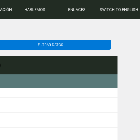
PHP: 8.2.31 | MySQL: 8.0.43
RACIÓN
HABLEMOS
ENLACES
SWITCH TO ENGLISH
FILTRAR DATOS
0