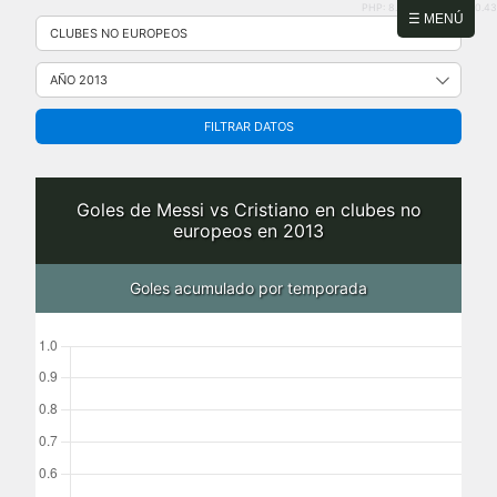
PHP: 8.2.31 | MySQL: 8.0.43
Saltar
☰ MENÚ
al
contenido
FILTRAR DATOS
Goles de Messi vs Cristiano en clubes no
europeos en 2013
Goles acumulado por temporada