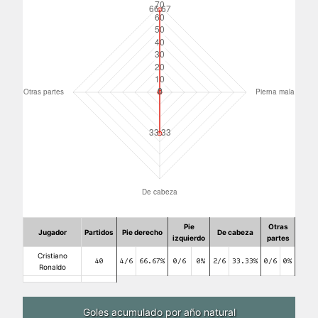
Pie
Otras
Jugador
Partidos
Pie derecho
De cabeza
izquierdo
partes
Cristiano
40
4/6
66.67%
0/6
0%
2/6
33.33%
0/6
0%
Ronaldo
Goles acumulado por año natural