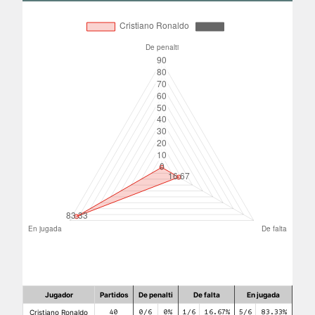
Jugador
Partidos
De penalti
De falta
En jugada
Cristiano Ronaldo
40
0/6
0%
1/6
16.67%
5/6
83.33%