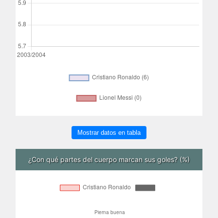
Mostrar datos en tabla
¿Con qué partes del cuerpo marcan sus goles? (%)