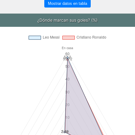
Mostrar datos en tabla
¿Dónde marcan sus goles? (%)