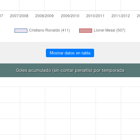
Mostrar datos en tabla
Goles acumulado (sin contar penaltis) por temporada