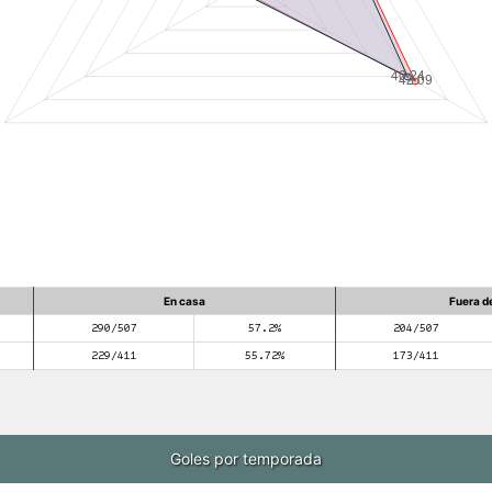
En casa
Fuera d
290/507
57.2%
204/507
229/411
55.72%
173/411
Goles por temporada