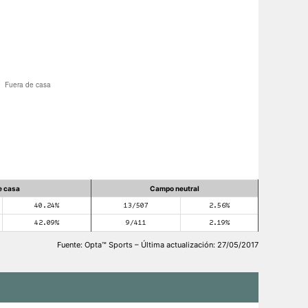
e casa
Campo neutral
40.24%
13/507
2.56%
42.09%
9/411
2.19%
Fuente: Opta™ Sports – Última actualización: 27/05/2017